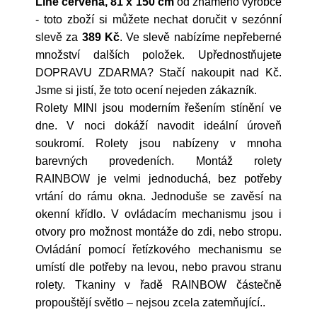
Line červená, 81 x 150 cm
od známého výrobce
- toto zboží si můžete nechat doručit v sezónní
slevě za
389 Kč
. Ve slevě nabízíme nepřeberné
množství dalších položek. Upřednostňujete
DOPRAVU ZDARMA? Stačí nakoupit nad Kč.
Jsme si jistí, že toto ocení nejeden zákazník.
Rolety MINI jsou moderním řešením stínění ve
dne. V noci dokáží navodit ideální úroveň
soukromí. Rolety jsou nabízeny v mnoha
barevných provedeních. Montáž rolety
RAINBOW je velmi jednoduchá, bez potřeby
vrtání do rámu okna. Jednoduše se zavěsí na
okenní křídlo. V ovládacím mechanismu jsou i
otvory pro možnost montáže do zdi, nebo stropu.
Ovládání pomocí řetízkového mechanismu se
umístí dle potřeby na levou, nebo pravou stranu
rolety. Tkaniny v řadě RAINBOW částečně
propouštějí světlo – nejsou zcela zatemňující..