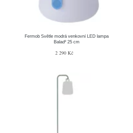
Fermob Světle modrá venkovní LED lampa
Balad² 25 cm
2 290 Kč