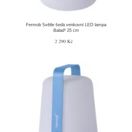
Fermob Světle šedá venkovní LED lampa
Balad² 25 cm
2 290 Kč