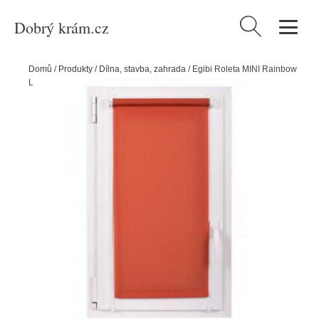
Dobrý krám.cz
Vyhledávání
Domů
/
Produkty
/
Dílna, stavba, zahrada
/
Egibi Roleta MINI Rainbow
Line červená, 81 x 150 cm