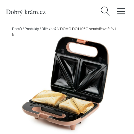
Dobrý krám.cz
Vyhledávání
Domů
/
Produkty
/
Bílé zboží
/
DOMO DO1106C sendvičovač 2v1,
lososová