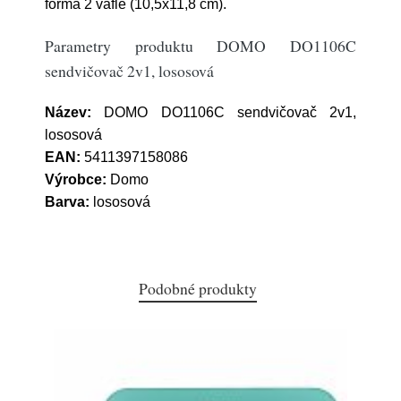
forma 2 vafle (10,5x11,8 cm).
Parametry produktu DOMO DO1106C
sendvičovač 2v1, lososová
Název:
DOMO DO1106C sendvičovač 2v1,
lososová
EAN:
5411397158086
Výrobce:
Domo
Barva:
lososová
Podobné produkty