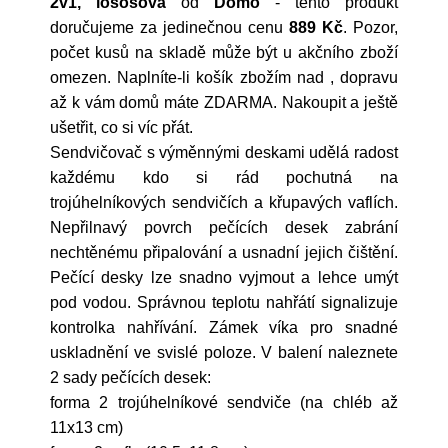
2v1, lososová
od
Domo
- tento produkt
doručujeme za jedinečnou cenu
889 Kč
. Pozor,
počet kusů na skladě může být u akčního zboží
omezen. Naplníte-li košík zbožím nad , dopravu
až k vám domů máte ZDARMA. Nakoupit a ještě
ušetřit, co si víc přát.
Sendvičovač s výměnnými deskami udělá radost
každému kdo si rád pochutná na
trojúhelníkových sendvičích a křupavých vaflích.
Nepřilnavý povrch pečících desek zabrání
nechtěnému připalování a usnadní jejich čištění.
Pečící desky lze snadno vyjmout a lehce umýt
pod vodou. Správnou teplotu nahřátí signalizuje
kontrolka nahřívání. Zámek víka pro snadné
uskladnění ve svislé poloze. V balení naleznete
2 sady pečících desek:
forma 2 trojúhelníkové sendviče (na chléb až
11x13 cm)