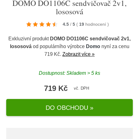
DOMO DO1106C sendvičovač 2v1,
lososová
4.5
/
5
(
19
hodnocení
)
Exkluzivní produkt
DOMO DO1106C sendvičovač 2v1,
lososová
od populárního výrobce
Domo
nyní za cenu
719 Kč.
Zobrazit více »
Dostupnost: Skladem > 5 ks
719 Kč
vč. DPH
DO OBCHODU »