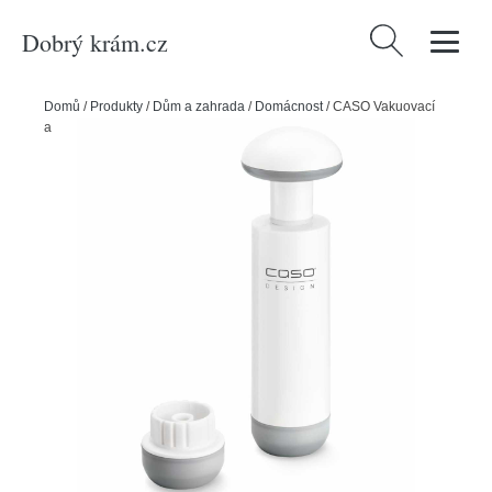
Dobrý krám.cz
Vyhledávání
Domů
/
Produkty
/
Dům a zahrada
/
Domácnost
/
CASO Vakuovací
adapter s pumpičkou