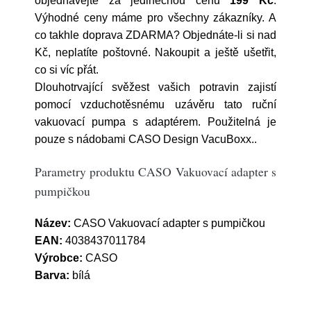
objednávejte za jedinečnou cenu
199 Kč
.
Výhodné ceny máme pro všechny zákazníky. A
co takhle doprava ZDARMA? Objednáte-li si nad
Kč, neplatíte poštovné. Nakoupit a ještě ušetřit,
co si víc přát.
Dlouhotrvající svěžest vašich potravin zajistí
pomocí vzduchotěsnému uzávěru tato ruční
vakuovací pumpa s adaptérem. Použitelná je
pouze s nádobami CASO Design VacuBoxx..
Parametry produktu CASO Vakuovací adapter s
pumpičkou
Název:
CASO Vakuovací adapter s pumpičkou
EAN:
4038437011784
Výrobce:
CASO
Barva:
bílá