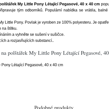
olštářek My Little Pony Létající Pegasové, 40 x 40 cm
popu
řipravuje tým odborníků. Populární nabídka se vrátila, baln
y Little Pony. Povlak je vyroben ze 100% polyesteru. Je opatř
 na štítku.
ínáním a vyhněte se sušení v sušičce.
ích a rozjasňujících substancí..
na polštářek My Little Pony Létající Pegasové, 4
e Pony Létající Pegasové, 40 x 40 cm
Podobné produkty