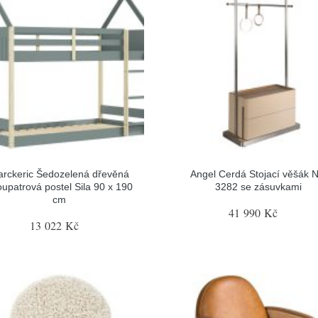
rckeric Šedozelená dřevěná
Angel Cerdá Stojací věšák N
upatrová postel Sila 90 x 190
3282 se zásuvkami
cm
41 990 Kč
13 022 Kč