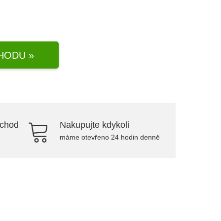
HODU »
bchod
Nakupujte kdykoli
máme otevřeno 24 hodin denně