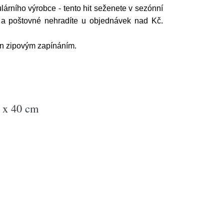
lárního výrobce
- tento hit seženete v sezónní
é a poštovné nehradíte u objednávek nad Kč.
en zipovým zapínáním.
0 x 40 cm