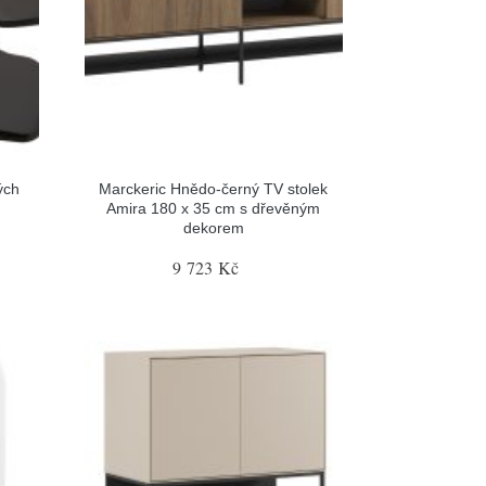
ých
Marckeric Hnědo-černý TV stolek
Amira 180 x 35 cm s dřevěným
dekorem
9 723 Kč