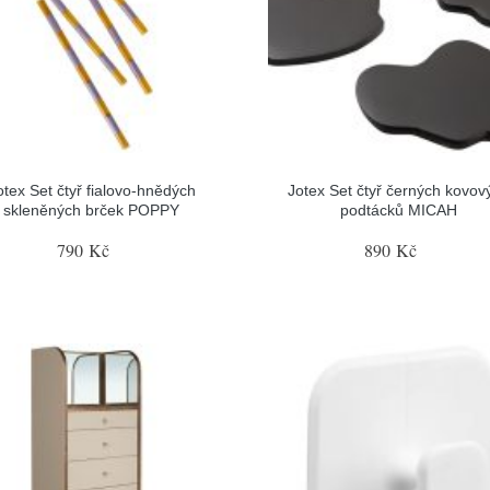
otex Set čtyř fialovo-hnědých
Jotex Set čtyř černých kovov
skleněných brček POPPY
podtácků MICAH
790 Kč
890 Kč