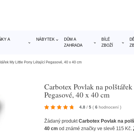
KY A
NÁBYTEK
DŮM A
BÍLÉ
D
ZAHRADA
ZBOŽÍ
Z
tářek My Little Pony Létající Pegasové, 40 x 40 cm
Carbotex Povlak na polštářek 
Pegasové, 40 x 40 cm
4.8
/
5
(
6
hodnocení
)
Žádaný produkt
Carbotex Povlak na polšt
40 cm
od známé značky
ve slevě 115 Kč.