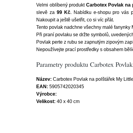
Velmi oblíbený produkt
Carbotex Povlak na p
slevě za
99 Kč
. Nabídku e-shopu pro vás p
Nakoupit a ještě ušetřit, co si víc přát.
Tento povlak nadchne všechny malé fanynky M
Při praní povlaku se držte symbolů, uvedených
Povlak perte z rubu se zapnutým zipovým zap
Nepoužívejte prací prostředky s obsahem bělíc
Parametry produktu Carbotex Povlak 
Název:
Carbotex Povlak na polštářek My Littl
EAN:
5905742020345
Výrobce:
Velikost:
40 x 40 cm