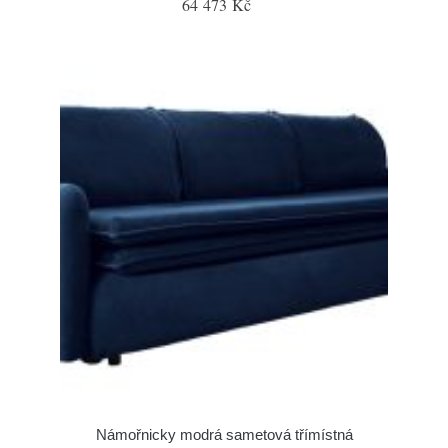
64 473 Kč
Námořnicky modrá sametová třímístná