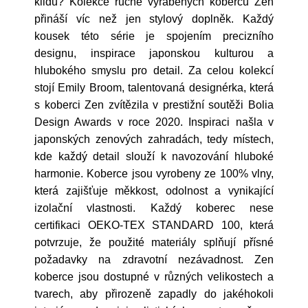
klidu? Kolekce ručně vyráběných koberců Zen
přináší víc než jen stylový doplněk. Každý
kousek této série je spojením precizního
designu, inspirace japonskou kulturou a
hlubokého smyslu pro detail. Za celou kolekcí
stojí Emily Broom, talentovaná designérka, která
s koberci Zen zvítězila v prestižní soutěži Bolia
Design Awards v roce 2020. Inspiraci našla v
japonských zenových zahradách, tedy místech,
kde každý detail slouží k navozování hluboké
harmonie. Koberce jsou vyrobeny ze 100% vlny,
která zajišťuje měkkost, odolnost a vynikající
izolační vlastnosti. Každý koberec nese
certifikaci OEKO-TEX STANDARD 100, která
potvrzuje, že použité materiály splňují přísné
požadavky na zdravotní nezávadnost. Zen
koberce jsou dostupné v různých velikostech a
tvarech, aby přirozeně zapadly do jakéhokoli