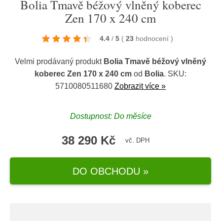
Bolia Tmavě béžový vlněný koberec
Zen 170 x 240 cm
4.4
/
5
(
23
hodnocení
)
Velmi prodávaný produkt
Bolia Tmavě béžový vlněný
koberec Zen 170 x 240 cm
od
Bolia
. SKU:
5710080511680
Zobrazit více »
Dostupnost: Do měsíce
38 290 Kč
vč. DPH
DO OBCHODU »