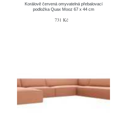
Korálově červená omyvatelná přebalovací
podložka Quax Mooz 67 x 44 cm
731 Kč