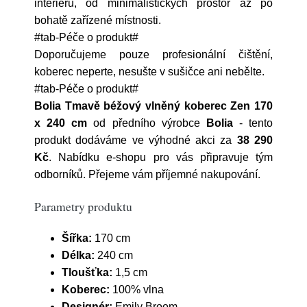
interiéru, od minimalistických prostor až po
bohatě zařízené místnosti.
#tab-Péče o produkt#
Doporučujeme pouze profesionální čištění,
koberec neperte, nesušte v sušičce ani nebělte.
#tab-Péče o produkt#
Bolia Tmavě béžový vlněný koberec Zen 170
x 240 cm
od předního výrobce
Bolia
- tento
produkt dodáváme ve výhodné akci za
38 290
Kč
. Nabídku e-shopu pro vás připravuje tým
odborníků. Přejeme vám příjemné nakupování.
Parametry produktu
Šířka:
170 cm
Délka:
240 cm
Tloušťka:
1,5 cm
Koberec:
100% vlna
Designér:
Emily Broom