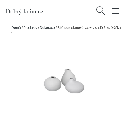
Dobrý krám.cz
Vyhledávání
Domů
/
Produkty
/
Dekorace
/
Bílé porcelánové vázy v sadě 3 ks (výška
9 cm) Nona – Blomus