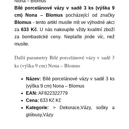
Nona – Blomus
Bílé porcelánové vázy v sadě 3 ks (výška 9
cm) Nona – Blomus
pocházející od značky
Blomus
- tento artikl musíte mít ve výhodné akci
za
633 Kč
. U nás nakoupíte vždy kvalitní zboží
za bombastické ceny. Neplaťte jinde víc, než
musíte.
Další parametry Bílé porcelánové vázy v sadě 3
ks (výška 9 cm) Nona – Blomus
Název:
Bílé porcelánové vázy v sadě 3 ks
(výška 9 cm) Nona – Blomus
EAN:
AF822322779
Cena:
633 Kč Kč
Kategorie:
> Dekorace,Vázy, sošky a
glóbusy,Vázy