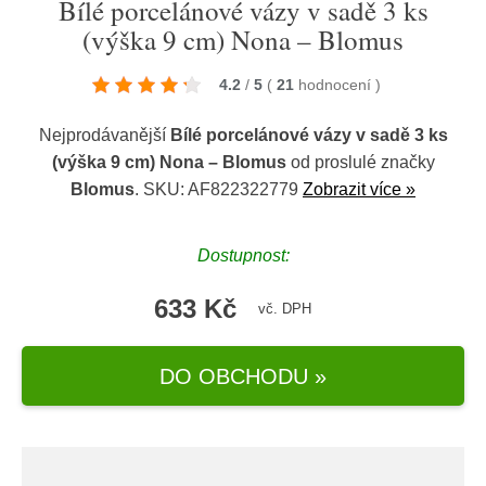
Bílé porcelánové vázy v sadě 3 ks
(výška 9 cm) Nona – Blomus
4.2
/
5
(
21
hodnocení
)
Nejprodávanější
Bílé porcelánové vázy v sadě 3 ks
(výška 9 cm) Nona – Blomus
od proslulé značky
Blomus
. SKU: AF822322779
Zobrazit více »
Dostupnost:
633 Kč
vč. DPH
DO OBCHODU »