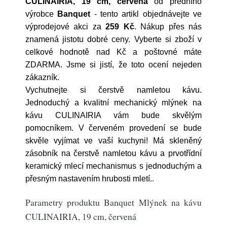
CULINAIRIA, 19 cm, červená
od předního
výrobce
Banquet
- tento artikl objednávejte ve
výprodejové akci za
259 Kč
. Nákup přes nás
znamená jistotu dobré ceny. Vyberte si zboží v
celkové hodnotě nad Kč a poštovné máte
ZDARMA. Jsme si jistí, že toto ocení nejeden
zákazník.
Vychutnejte si čerstvě namletou kávu.
Jednoduchý a kvalitní mechanický mlýnek na
kávu CULINAIRIA vám bude skvělým
pomocníkem. V červeném provedení se bude
skvěle vyjímat ve vaší kuchyni! Má skleněný
zásobník na čerstvě namletou kávu a prvotřídní
keramický mlecí mechanismus s jednoduchým a
přesným nastavením hrubosti mletí..
Parametry produktu Banquet Mlýnek na kávu
CULINAIRIA, 19 cm, červená