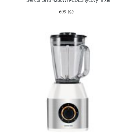
Sencor SHB 4260WH-EUE3 tyčový mixér
699 Kč