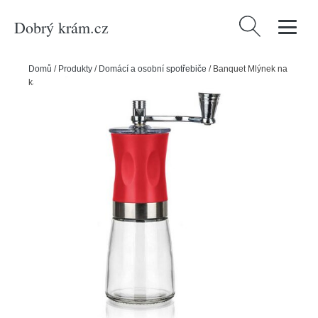
Dobrý krám.cz
Vyhledávání
Domů
/
Produkty
/
Domácí a osobní spotřebiče
/
Banquet Mlýnek na
kávu CULINAIRIA, 19 cm, červená