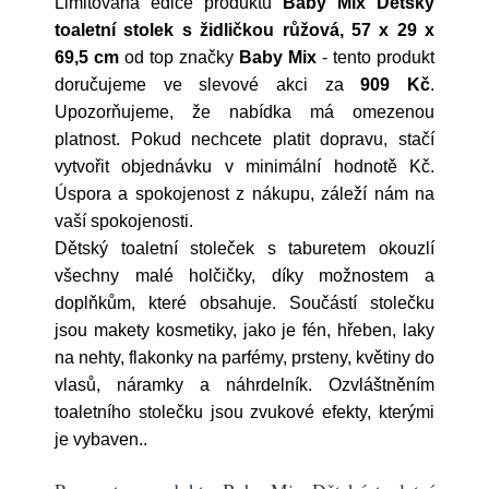
Limitovaná edice produktu
Baby Mix Dětský
toaletní stolek s židličkou růžová, 57 x 29 x
69,5 cm
od top značky
Baby Mix
- tento produkt
doručujeme ve slevové akci za
909 Kč
.
Upozorňujeme, že nabídka má omezenou
platnost. Pokud nechcete platit dopravu, stačí
vytvořit objednávku v minimální hodnotě Kč.
Úspora a spokojenost z nákupu, záleží nám na
vaší spokojenosti.
Dětský toaletní stoleček s taburetem okouzlí
všechny malé holčičky, díky možnostem a
doplňkům, které obsahuje. Součástí stolečku
jsou makety kosmetiky, jako je fén, hřeben, laky
na nehty, flakonky na parfémy, prsteny, květiny do
vlasů, náramky a náhrdelník. Ozvláštněním
toaletního stolečku jsou zvukové efekty, kterými
je vybaven..