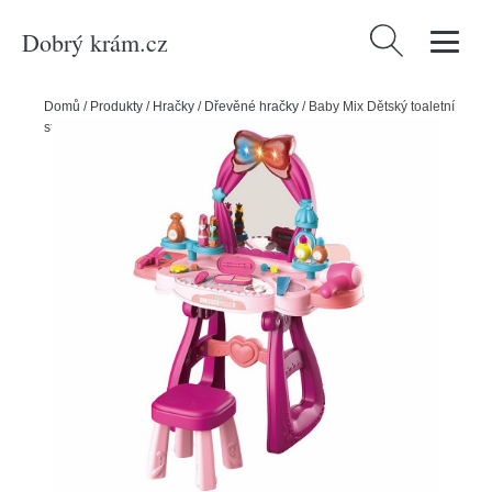
Dobrý krám.cz
Vyhledávání
Domů
/
Produkty
/
Hračky
/
Dřevěné hračky
/
Baby Mix Dětský toaletní
stolek s židličkou růžová, 57 x 29 x 69,5 cm