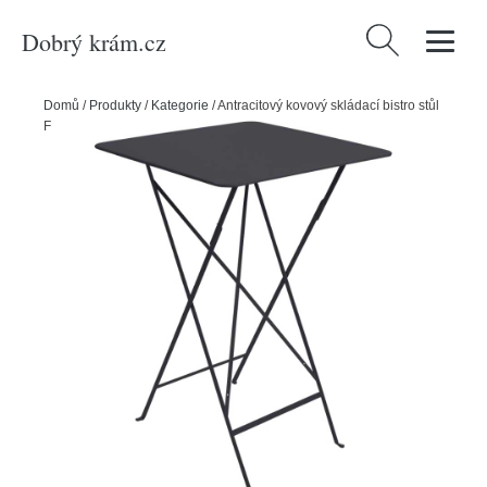
Dobrý krám.cz
Vyhledávání
Domů
/
Produkty
/
Kategorie
/
Antracitový kovový skládací bistro stůl
Fermob Bistro 71 x 71 cm