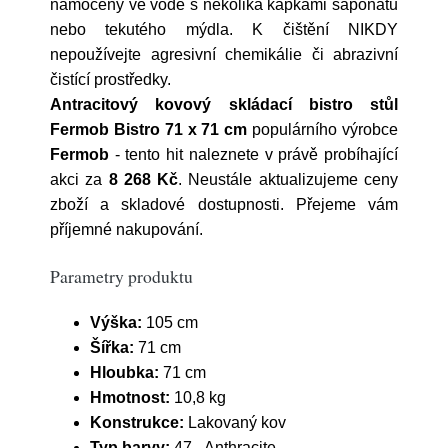
namočený ve vodě s několika kapkami saponátu
nebo tekutého mýdla. K čištění NIKDY
nepoužívejte agresivní chemikálie či abrazivní
čistící prostředky.
Antracitový kovový skládací bistro stůl
Fermob Bistro 71 x 71 cm
populárního výrobce
Fermob
- tento hit naleznete v právě probíhající
akci za
8 268 Kč
. Neustále aktualizujeme ceny
zboží a skladové dostupnosti. Přejeme vám
příjemné nakupování.
Parametry produktu
Výška:
105 cm
Šířka:
71 cm
Hloubka:
71 cm
Hmotnost:
10,8 kg
Konstrukce:
Lakovaný kov
Typ barvy:
47 - Anthracite