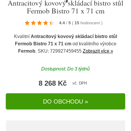
Antracitový kovový skládací bistro stůl
Fermob Bistro 71 x 71 cm
4.4
/
5
(
15
hodnocení
)
Kvalitní
Antracitový kovový skládací bistro stůl
Fermob Bistro 71 x 71 cm
od kvalitního výrobce
Fermob
. SKU: 729927459455
Zobrazit více »
Dostupnost: Do 3 týdnů
8 268 Kč
vč. DPH
DO OBCHODU »