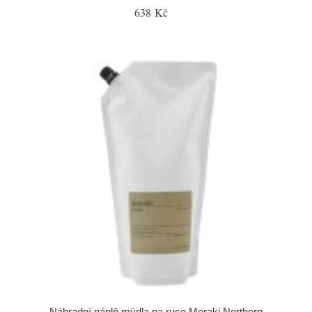
638 Kč
Náhradní náplň mýdla na ruce Meraki Northern