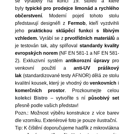
se vyráběly na konci 19. století a které
byly
typické pro prodejce limonád a rychlého
občerstvení
. Moderní pojetí tohoto stolu
představují designéři z
Fermob
, kteří vyzdvihli
jeho
praktickou sklápěcí funkci s líbivým
vzhledem.
Vyrábí se
z
prvotřídních materiálů
a
je testován tak, aby splňoval
standardy kvality
evropských norem
(
NF EN 581-1 a NF EN 581-
2)
. Exkluzivní systém
antikorozní úpravy
pro
venkovní použití a
anti-UV práškový
lak
(standardizované testy AFNOR) dělá ze stolu
kvalitní kousek, který je vhodný do
venkovních
i
komerčních
prostor
. Prozkoumejte celou
kolekci Bistro
– vytvoříte s ní
působivý set
přesně podle vašich představ!
Pozn.: Možnost výběru konstrukce z více barev
dle vzorníku. Exteriérové foto je pouze ilustrační.
Tip: K čištění doporučujeme hadřík z mikrovlákna