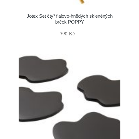
Jotex Set čtyř fialovo-hnědých skleněných
brček POPPY
790 Kč