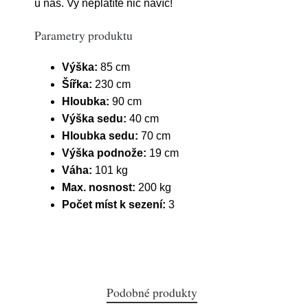
u nás. Vy neplatíte nic navíc!
Parametry produktu
Výška:
85 cm
Šířka:
230 cm
Hloubka:
90 cm
Výška sedu:
40 cm
Hloubka sedu:
70 cm
Výška podnože:
19 cm
Váha:
101 kg
Max. nosnost:
200 kg
Počet míst k sezení:
3
Podobné produkty