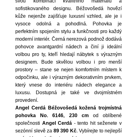
svou kombinací kvalitního materiálu a
sofistikovaného designu. Béžovošedá hovězí
kůže nejenže zajišťuje luxusní vzhled, ale je i
vysoce odolná a pohodlná. Pohovka je
perfektním spojením stylu a funkčnosti pro každý
moderní interiér. Černá nerezová podnož dodává
pohovce avantgardní nádech a činí ji ideální
volbou pro ty, kteří hledají nábytek s výrazným
designem. Bude skvělou volbou i pro menší
prostory – stane se nejen komfortním místem k
odpočinku, ale i výrazným dekorativním prvkem,
který vnese do interiéru nádech elegance a
luxusu. Dostupná je také ve dvojmístném
provedení.
Angel Cerdá Béžovošedá kožená trojmístná
pohovka No. 6146, 230 cm
od oblíbené
společnosti
Angel Cerdá
- tento hit seženete v
sezónní slevě za
89 390 Kč
. Vybírejte to nejlepší