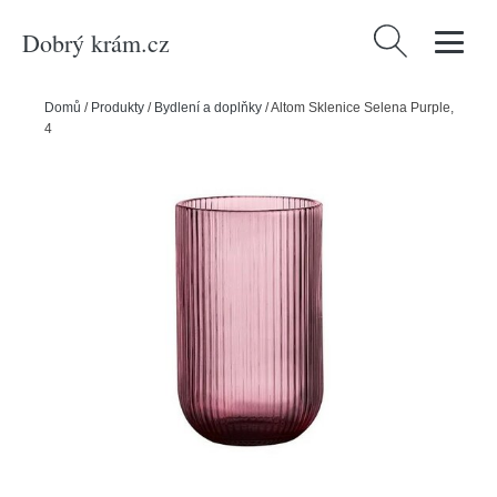
Dobrý krám.cz
Vyhledávání
Domů
/
Produkty
/
Bydlení a doplňky
/
Altom Sklenice Selena Purple,
430 ml, sada 6 ks