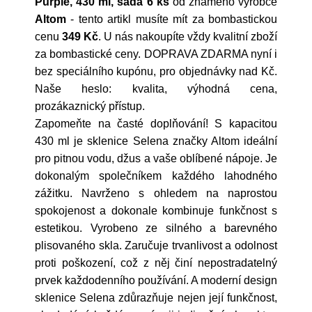
Purple, 430 ml, sada 6 ks
od známého výrobce
Altom
- tento artikl musíte mít za bombastickou
cenu
349 Kč
. U nás nakoupíte vždy kvalitní zboží
za bombastické ceny. DOPRAVA ZDARMA nyní i
bez speciálního kupónu, pro objednávky nad Kč.
Naše heslo: kvalita, výhodná cena,
prozákaznický přístup.
Zapomeňte na časté doplňování! S kapacitou
430 ml je sklenice Selena značky Altom ideální
pro pitnou vodu, džus a vaše oblíbené nápoje. Je
dokonalým společníkem každého lahodného
zážitku. Navrženo s ohledem na naprostou
spokojenost a dokonale kombinuje funkčnost s
estetikou. Vyrobeno ze silného a barevného
plisovaného skla. Zaručuje trvanlivost a odolnost
proti poškození, což z něj činí nepostradatelný
prvek každodenního používání. A moderní design
sklenice Selena zdůrazňuje nejen její funkčnost,