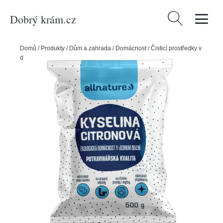
Dobrý krám.cz
Vyhledávání
Domů
/
Produkty
/
Dům a zahrada
/
Domácnost
/
Čisticí prostředky v
domácnosti
/
Allnature Kyselina citronová 500 g