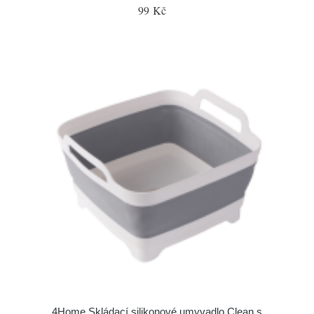
99 Kč
4Home Skládací silikonové umyvadlo Clean s