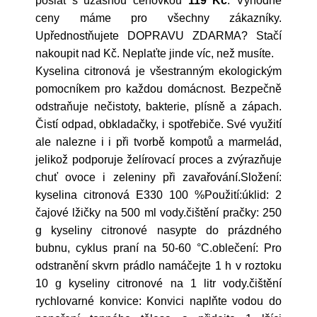
poslat s úžasnou cenovkou
119 Kč
. Výhodné
ceny máme pro všechny zákazníky.
Upřednostňujete DOPRAVU ZDARMA? Stačí
nakoupit nad Kč. Neplaťte jinde víc, než musíte.
Kyselina citronová je všestranným ekologickým
pomocníkem pro každou domácnost. Bezpečně
odstraňuje nečistoty, bakterie, plísně a zápach.
Čistí odpad, obkladačky, i spotřebiče. Své využití
ale nalezne i i při tvorbě kompotů a marmelád,
jelikož podporuje želírovací proces a zvýrazňuje
chuť ovoce i zeleniny při zavařování.Složení:
kyselina citronová E330 100 %Použití:úklid: 2
čajové lžičky na 500 ml vody.čištění pračky: 250
g kyseliny citronové nasypte do prázdného
bubnu, cyklus praní na 50-60 °C.oblečení: Pro
odstranění skvrn prádlo namáčejte 1 h v roztoku
10 g kyseliny citronové na 1 litr vody.čištění
rychlovarné konvice: Konvici naplňte vodou do