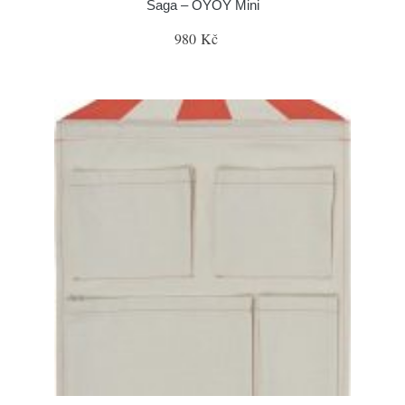
Saga – OYOY Mini
980 Kč