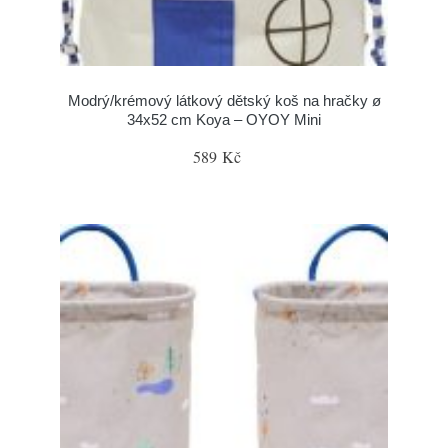
Modrý/krémový látkový dětský koš na hračky ø
34x52 cm Koya – OYOY Mini
589 Kč