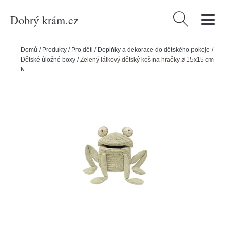
Dobrý krám.cz
Vyhledávání
Domů
/
Produkty
/
Pro děti
/
Doplňky a dekorace do dětského pokoje
/
Dětské úložné boxy
/
Zelený látkový dětský koš na hračky ø 15x15 cm
Mini Fred the Frog – Lorena Canals