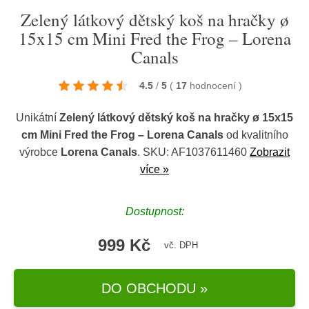
Zelený látkový dětský koš na hračky ø
15x15 cm Mini Fred the Frog – Lorena
Canals
4.5
/
5
(
17
hodnocení
)
Unikátní
Zelený látkový dětský koš na hračky ø 15x15
cm Mini Fred the Frog – Lorena Canals
od kvalitního
výrobce
Lorena Canals
. SKU: AF1037611460
Zobrazit
více »
Dostupnost:
999 Kč
vč. DPH
DO OBCHODU »