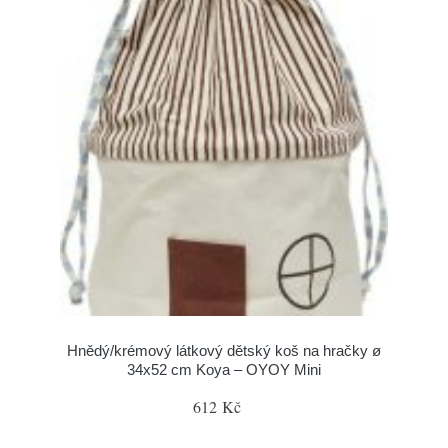
Hnědý/krémový látkový dětský koš na hračky ø
34x52 cm Koya – OYOY Mini
612 Kč