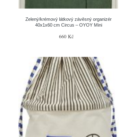
Zelený/krémový látkový závěsný organizér
40x1x60 cm Circus – OYOY Mini
660 Kč