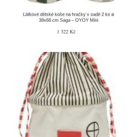
Látkové dětské koše na hračky v sadě 2 ks ø
38x66 cm Saga – OYOY Mini
1 322 Kč