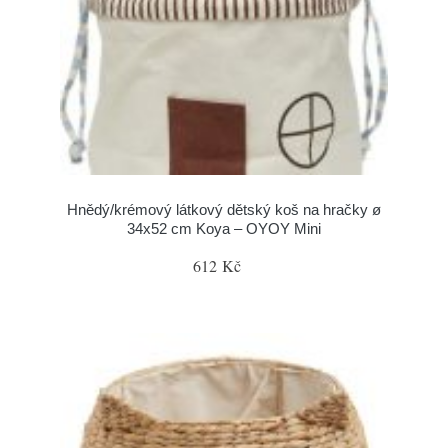
Hnědý/krémový látkový dětský koš na hračky ø
34x52 cm Koya – OYOY Mini
612 Kč