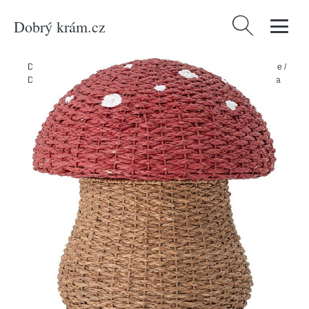
Dobrý krám.cz
Vyhledávání
Domů
/
Produkty
/
Pro děti
/
Doplňky a dekorace do dětského pokoje
/
Dětské úložné boxy
/
Dětský úložný koš Bloomingville Mini Corintha