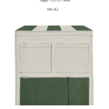
Saga – OYOY Mini
980 Kč