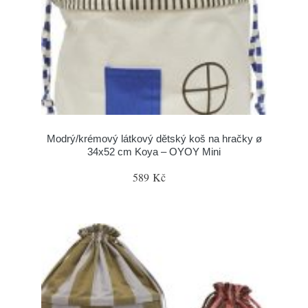
Modrý/krémový látkový dětský koš na hračky ø
34x52 cm Koya – OYOY Mini
589 Kč