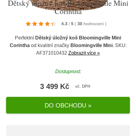
Dětský úložný koš Bloomingville Mini
Corintha
4.3
/
5
(
30
hodnocení
)
Perfektní
Dětský úložný koš Bloomingville Mini
Corintha
od kvalitní značky
Bloomingville Mini
. SKU:
AF371010432
Zobrazit více »
Dostupnost:
3 499 Kč
vč. DPH
DO OBCHODU »