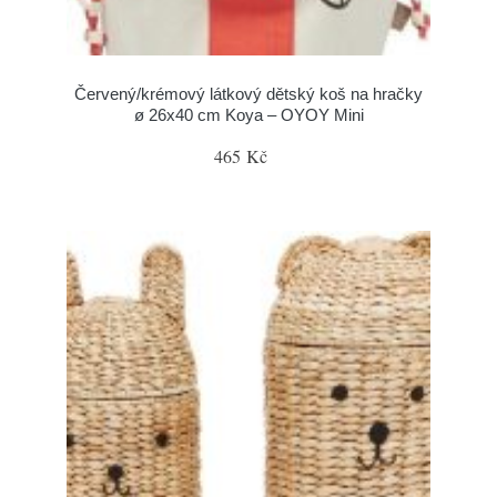
Červený/krémový látkový dětský koš na hračky
ø 26x40 cm Koya – OYOY Mini
465 Kč