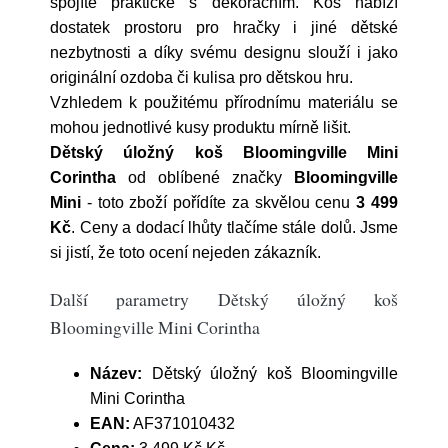
spojíte praktické s dekoračním. Koš nabízí
dostatek prostoru pro hračky i jiné dětské
nezbytnosti a díky svému designu slouží i jako
originální ozdoba či kulisa pro dětskou hru.
Vzhledem k použitému přírodnímu materiálu se
mohou jednotlivé kusy produktu mírně lišit.
Dětský úložný koš Bloomingville Mini
Corintha
od oblíbené značky
Bloomingville
Mini
- toto zboží pořídíte za skvělou cenu
3 499
Kč
. Ceny a dodací lhůty tlačíme stále dolů. Jsme
si jistí, že toto ocení nejeden zákazník.
Další parametry Dětský úložný koš
Bloomingville Mini Corintha
Název:
Dětský úložný koš Bloomingville
Mini Corintha
EAN:
AF371010432