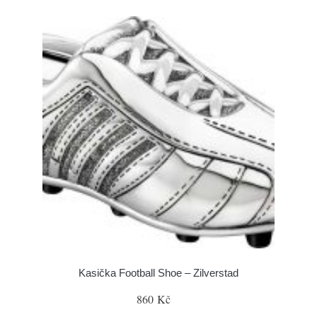
Kasička Football Shoe – Zilverstad
860 Kč