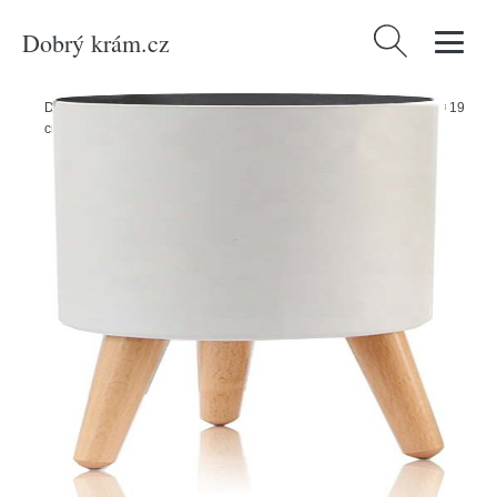
Dobrý krám.cz
Vyhledávání
Domů
/
Produkty
/
Dekorace
/
Plastový samozavlažovací květináč ø 19
cm Calla - Tomasucci