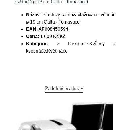
květináč ø 19 cm Calla - Tomasucci
Název:
Plastový samozavlažovací květináč
ø 19 cm Calla - Tomasucci
EAN:
AF608450594
Cena:
1 609 Kč Kč
Kategorie:
> Dekorace,Květiny a
květináče,Květináče
Podobné produkty