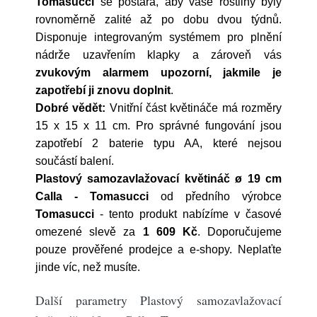
Tomasucci
se postará, aby vaše rostliny byly
rovnoměrně zalité až po dobu dvou týdnů.
Disponuje integrovaným systémem pro plnění
nádrže uzavřením klapky a zároveň vás
zvukovým alarmem upozorní, jakmile je
zapotřebí ji znovu doplnit
.
Dobré vědět:
Vnitřní část květináče má rozměry
15 x 15 x 11 cm. Pro správné fungování jsou
zapotřebí 2 baterie typu AA, které nejsou
součástí balení.
Plastový samozavlažovací květináč ø 19 cm
Calla - Tomasucci
od předního výrobce
Tomasucci
- tento produkt nabízíme v časové
omezené slevě za
1 609 Kč
. Doporučujeme
pouze prověřené prodejce a e-shopy. Neplaťte
jinde víc, než musíte.
Další parametry Plastový samozavlažovací