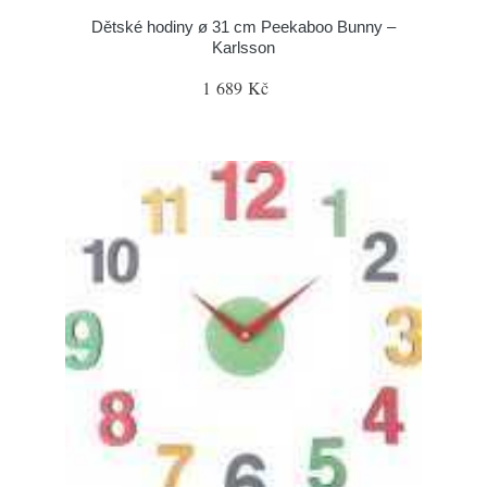
Dětské hodiny ø 31 cm Peekaboo Bunny –
Karlsson
1 689 Kč