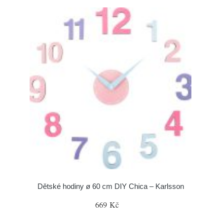
Dětské hodiny ø 60 cm DIY Chica – Karlsson
669 Kč