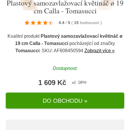
Plastový samozavlažovací květináč ø 19
cm Calla - Tomasucci
4.4
/
5
(
15
hodnocení
)
Kvalitní produkt
Plastový samozavlažovací květináč ø
19 cm Calla - Tomasucci
pocházející od značky
Tomasucci
. SKU: AF608450594
Zobrazit více »
Dostupnost:
1 609 Kč
vč. DPH
DO OBCHODU »