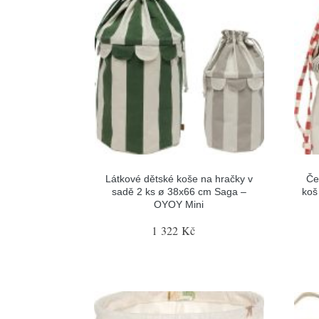
Látkové dětské koše na hračky v
Če
sadě 2 ks ø 38x66 cm Saga –
koš
OYOY Mini
1 322 Kč