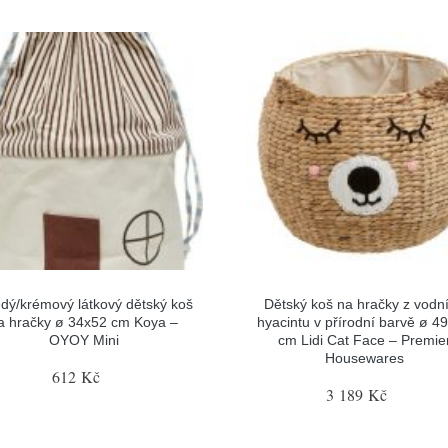
dý/krémový látkový dětský koš
Dětský koš na hračky z vodn
a hračky ø 34x52 cm Koya –
hyacintu v přírodní barvě ø 4
OYOY Mini
cm Lidi Cat Face – Premie
Housewares
612 Kč
3 189 Kč