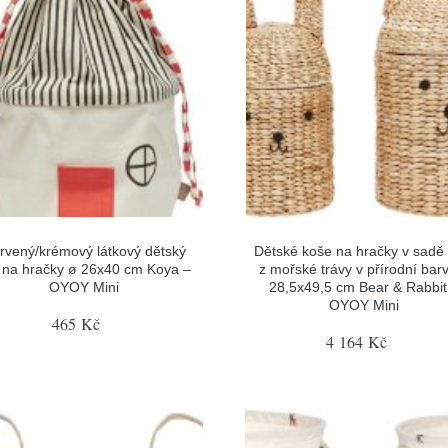
rvený/krémový látkový dětský
Dětské koše na hračky v sadě 
 na hračky ø 26x40 cm Koya –
z mořské trávy v přírodní bar
OYOY Mini
28,5x49,5 cm Bear & Rabbit
OYOY Mini
465 Kč
4 164 Kč