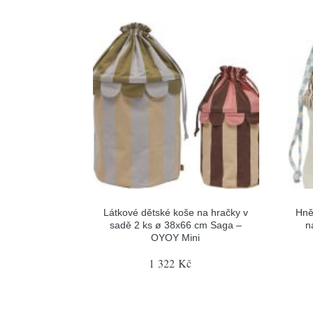
Látkové dětské koše na hračky v
Hně
sadě 2 ks ø 38x66 cm Saga –
n
OYOY Mini
1 322 Kč