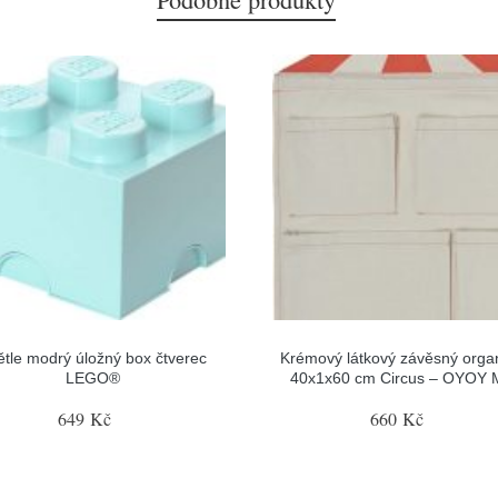
ětle modrý úložný box čtverec
Krémový látkový závěsný orga
LEGO®
40x1x60 cm Circus – OYOY M
649 Kč
660 Kč