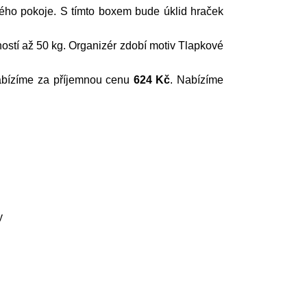
ého pokoje. S tímto boxem bude úklid hraček
sností až 50 kg. Organizér zdobí motiv Tlapkové
nabízíme za příjemnou cenu
624 Kč
. Nabízíme
y