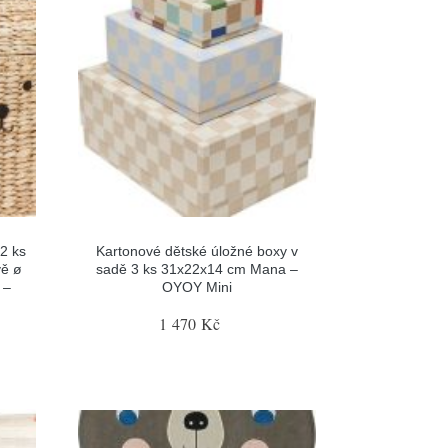
2 ks
Kartonové dětské úložné boxy v
vě ø
sadě 3 ks 31x22x14 cm Mana –
 –
OYOY Mini
1 470 Kč