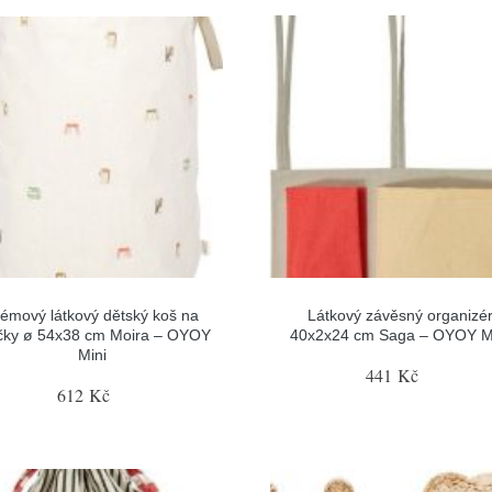
émový látkový dětský koš na
Látkový závěsný organizé
čky ø 54x38 cm Moira – OYOY
40x2x24 cm Saga – OYOY M
Mini
441 Kč
612 Kč