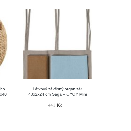
ího
Látkový závěsný organizér
9x40
40x2x24 cm Saga – OYOY Mini
r
441 Kč