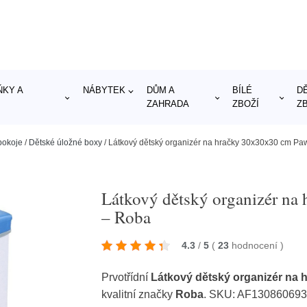
KY A
NÁBYTEK
DŮM A
BÍLÉ
D
ZAHRADA
ZBOŽÍ
Z
pokoje
/
Dětské úložné boxy
/
Látkový dětský organizér na hračky 30x30x30 cm Pa
Látkový dětský organizér na
– Roba
4.3
/
5
(
23
hodnocení
)
Prvotřídní
Látkový dětský organizér na 
kvalitní značky
Roba
. SKU: AF13086069