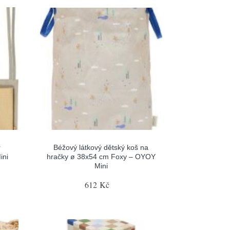
r
Béžový látkový dětský koš na
ini
hračky ø 38x54 cm Foxy – OYOY
Mini
612 Kč