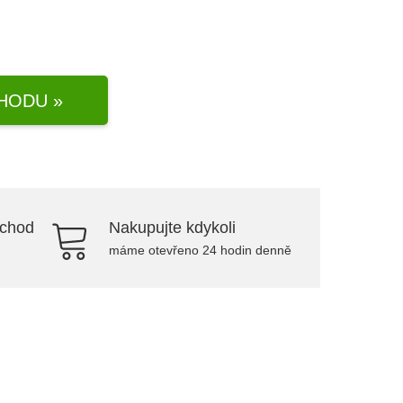
HODU »
bchod
Nakupujte kdykoli
máme otevřeno 24 hodin denně