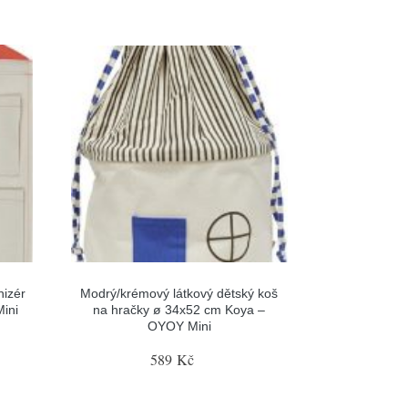
nizér
Modrý/krémový látkový dětský koš
ini
na hračky ø 34x52 cm Koya –
OYOY Mini
589 Kč