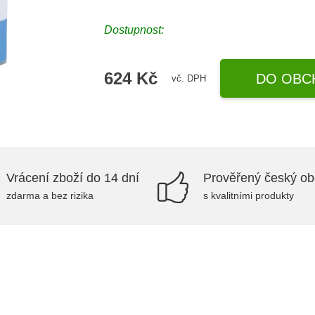
Dostupnost:
624 Kč
DO OBC
vč. DPH
Vrácení zboží do 14 dní
Prověřený český o
zdarma a bez rizika
s kvalitními produkty