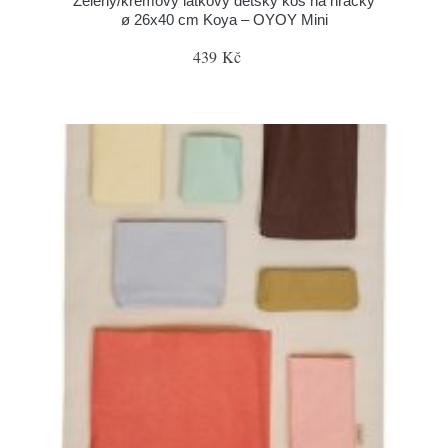
Zelený/krémový látkový dětský koš na hračky
ø 26x40 cm Koya – OYOY Mini
439 Kč