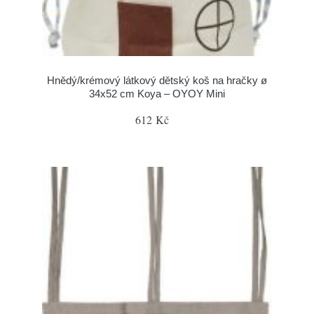
Hnědý/krémový látkový dětský koš na hračky ø
34x52 cm Koya – OYOY Mini
612 Kč