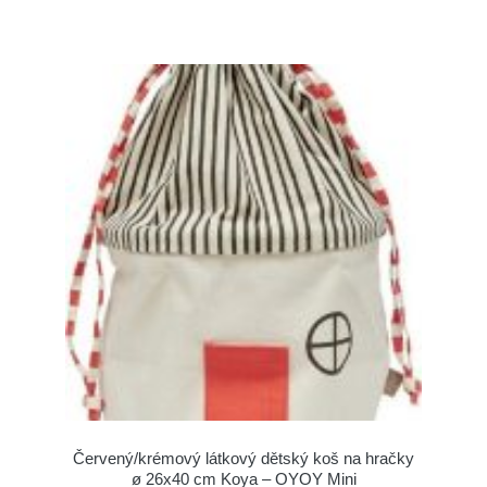
Červený/krémový látkový dětský koš na hračky
ø 26x40 cm Koya – OYOY Mini