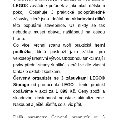
LEGO®
zavládne pořádek v jakémkoli dětském
pokoji. Obsahuje 3 praktické poloprůhledné
zásuvky, které jsou ideální pro
skladování dílků
této populární stavebnice. Už nikdy se tak
nebudete muset obávat našlápnutí na ostrou
hranu.
Co více, vrchní stranu tvoří praktická
herní
podložka
, která poslouží jako základ pro
velkolepý kreativní výtvor. Obdobnou funkci mají i
prvky přední strany šuplíků, které lze dle vlastní
fantazie ozdobit kostkami.
Červený organizér se 3 zásuvkami LEGO®
Storage
od producenta
LEGO
- tento produkt
dodáváme v akci za
1 899 Kč
. Ceny zboží a
skladovou dostupnost neustále aktualizujeme.
Nakoupit a ještě ušetřit, co si víc přát.
Další parametry Červený organizér se 3