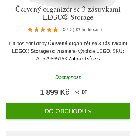
Červený organizér se 3 zásuvkami
LEGO® Storage
5
/
5
(
27
hodnocení
)
Hit poslední doby
Červený organizér se 3 zásuvkami
LEGO® Storage
od známého výrobce
LEGO
. SKU:
AF529865153
Zobrazit více »
Dostupnost:
1 899 Kč
vč. DPH
DO OBCHODU »