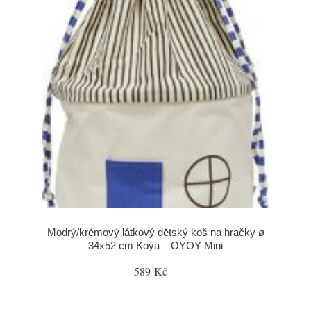
Modrý/krémový látkový dětský koš na hračky ø
34x52 cm Koya – OYOY Mini
589 Kč