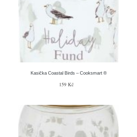
Kasička Coastal Birds – Cooksmart ®
159 Kč