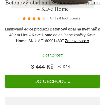
Betonový obal na květináč ø 40 cm Lira
– Kave Home
4
/
5
(
6
hodnocení
)
Limitovaná edice produktu
Betonový obal na květináč ø
40 cm Lira – Kave Home
od oblíbené značky
Kave
Home
. SKU: AF1609014807
Zobrazit více »
Dostupnost:
3 444 Kč
vč. DPH
DO OBCHODU »