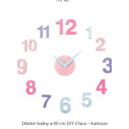
Dětské hodiny ø 60 cm DIY Chica – Karlsson