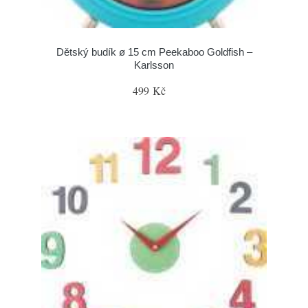
Dětský budík ø 15 cm Peekaboo Goldfish –
Karlsson
499 Kč