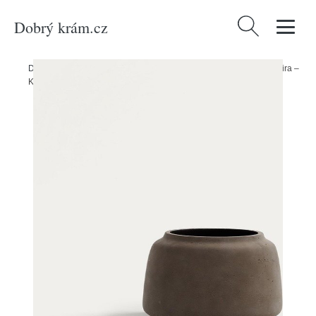
Dobrý krám.cz
Vyhledávání
Domů
/
Produkty
/
Dekorace
/
Betonový obal na květináč ø 40 cm Lira –
Kave Home