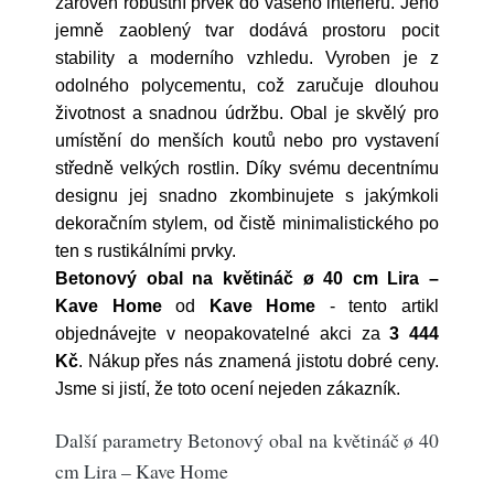
zároveň robustní prvek do vašeho interiéru. Jeho
jemně zaoblený tvar dodává prostoru pocit
stability a moderního vzhledu. Vyroben je z
odolného polycementu, což zaručuje dlouhou
životnost a snadnou údržbu. Obal je skvělý pro
umístění do menších koutů nebo pro vystavení
středně velkých rostlin. Díky svému decentnímu
designu jej snadno zkombinujete s jakýmkoli
dekoračním stylem, od čistě minimalistického po
ten s rustikálními prvky.
Betonový obal na květináč ø 40 cm Lira –
Kave Home
od
Kave Home
- tento artikl
objednávejte v neopakovatelné akci za
3 444
Kč
. Nákup přes nás znamená jistotu dobré ceny.
Jsme si jistí, že toto ocení nejeden zákazník.
Další parametry Betonový obal na květináč ø 40
cm Lira – Kave Home