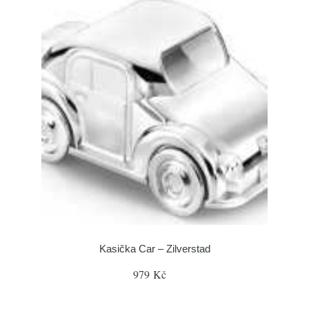
Kasička Car – Zilverstad
979 Kč