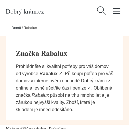
Dobrý krám.cz
Vyhledávání
Domů
/
Rabalux
Značka Rabalux
Prohlédněte si kvalitní potřeby pro váš domov
od výrobce
Rabalux
✓. Při koupi potřeb pro váš
domov v internetovém obchodě Dobrý krám.cz
online a levně ušetříte čas i peníze ✓. Oblíbená
značka
Rabalux
působí na trhu mnoho let a je
zárukou nejvyšší kvality. Zboží, které je
skladem je ihned odesíláno.
Nejnovější produkty Rabalux