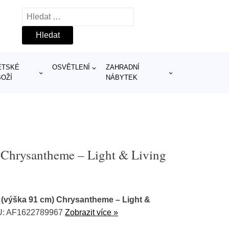
Vyhledávání
ĚTSKÉ
OSVĚTLENÍ
ZAHRADNÍ
BOŽÍ
NÁBYTEK
 Chrysantheme – Light & Living
 (výška 91 cm) Chrysantheme – Light &
U: AF1622789967
Zobrazit více »