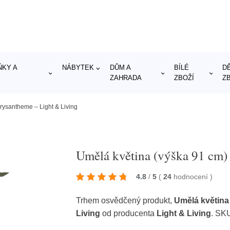
KY A
NÁBYTEK
DŮM A
BÍLÉ
D
ZAHRADA
ZBOŽÍ
Z
rysantheme – Light & Living
Umělá květina (výška 91 cm)
4.8
/
5
(
24
hodnocení
)
Trhem osvědčený produkt,
Umělá květina
Living
od producenta
Light & Living
. SK