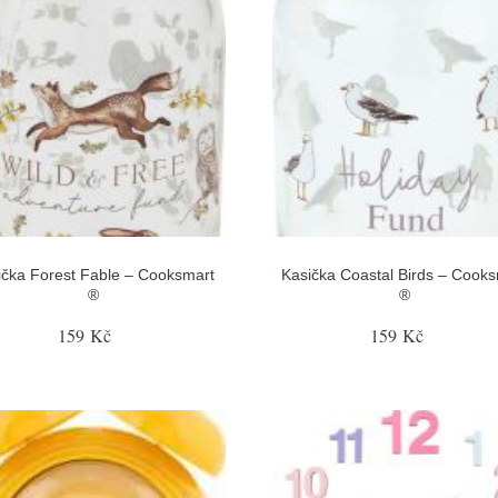
ička Forest Fable – Cooksmart
Kasička Coastal Birds – Cook
®
®
159 Kč
159 Kč