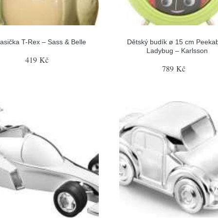
asička T-Rex – Sass & Belle
Dětský budík ø 15 cm Peeka
Ladybug – Karlsson
419 Kč
789 Kč