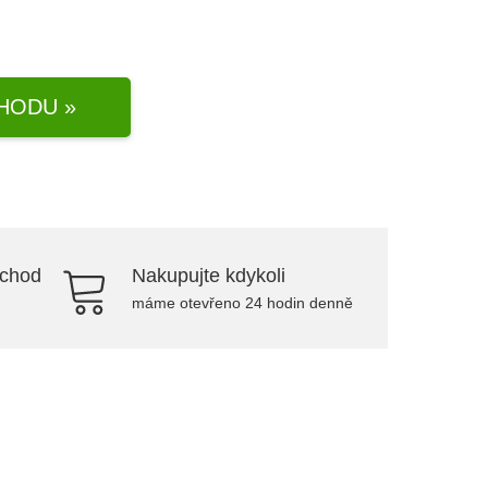
HODU »
bchod
Nakupujte kdykoli
máme otevřeno 24 hodin denně