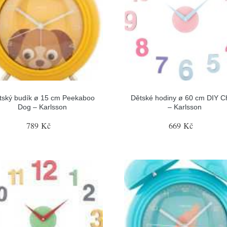
tský budík ø 15 cm Peekaboo
Dětské hodiny ø 60 cm DIY C
Dog – Karlsson
– Karlsson
789 Kč
669 Kč