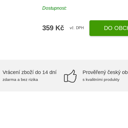
Dostupnost:
359 Kč
DO OBC
vč. DPH
Vrácení zboží do 14 dní
Prověřený český o
zdarma a bez rizika
s kvalitními produkty