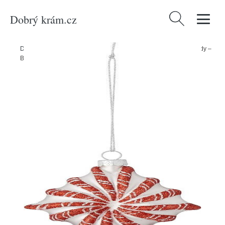
Dobrý krám.cz
Vyhledávání
Domů
/
Produkty
/
Dekorace
/
Skleněná vánoční ozdoba 9 cm Candy –
Bloomingville