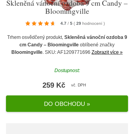
Skleněná vánoční ozdoba 9 cm Candy –
Bloomingville
4.7
/
5
(
29
hodnocení
)
Trhem osvědčený produkt,
Skleněná vánoční ozdoba 9
cm Candy – Bloomingville
oblíbené značky
Bloomingville
. SKU: AF1209771696
Zobrazit více »
Dostupnost:
259 Kč
vč. DPH
DO OBCHODU »