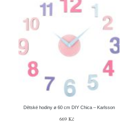
Dětské hodiny ø 60 cm DIY Chica – Karlsson
669 Kč