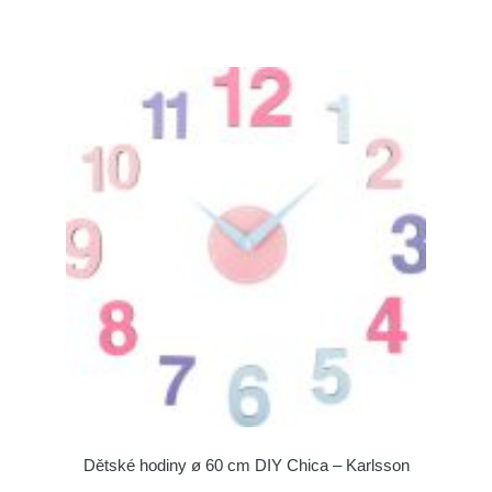
Dětské hodiny ø 60 cm DIY Chica – Karlsson