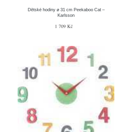
Dětské hodiny ø 31 cm Peekaboo Cat –
Karlsson
1 709 Kč