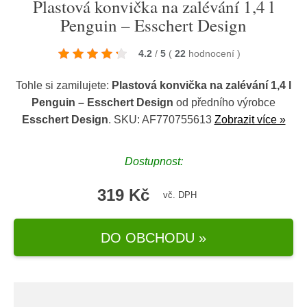
Plastová konvička na zalévání 1,4 l
Penguin – Esschert Design
4.2
/
5
(
22
hodnocení
)
Tohle si zamilujete:
Plastová konvička na zalévání 1,4 l
Penguin – Esschert Design
od předního výrobce
Esschert Design
. SKU: AF770755613
Zobrazit více »
Dostupnost:
319 Kč
vč. DPH
DO OBCHODU »