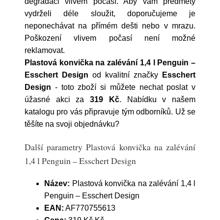
degradaci vlivem počasí. Aby vám předměty
vydrželi déle sloužit, doporučujeme je
neponechávat na přímém dešti nebo v mrazu.
Poškození vlivem počasí není možné
reklamovat.
Plastová konvička na zalévání 1,4 l Penguin –
Esschert Design
od kvalitní značky
Esschert
Design
- toto zboží si můžete nechat poslat v
úžasné akci za
319 Kč
. Nabídku v našem
katalogu pro vás připravuje tým odborníků. Už se
těšíte na svoji objednávku?
Další parametry Plastová konvička na zalévání
1,4 l Penguin – Esschert Design
Název:
Plastová konvička na zalévání 1,4 l
Penguin – Esschert Design
EAN:
AF770755613