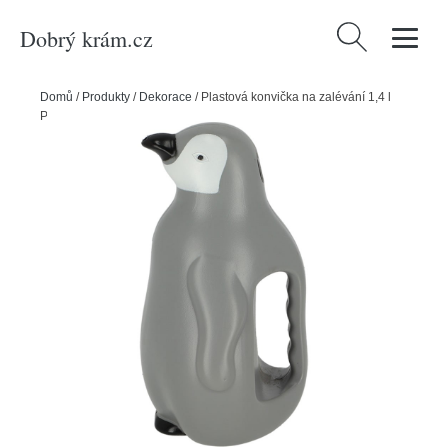
Dobrý krám.cz
Vyhledávání
Domů
/
Produkty
/
Dekorace
/
Plastová konvička na zalévání 1,4 l
Penguin – Esschert Design