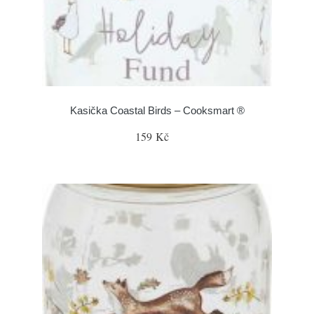
Kasička Coastal Birds – Cooksmart ®
159 Kč