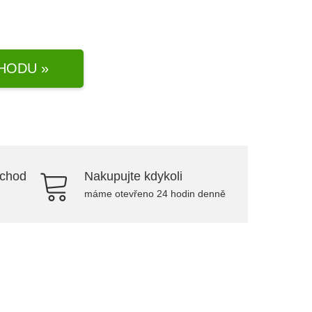
HODU »
bchod
Nakupujte kdykoli
máme otevřeno 24 hodin denně