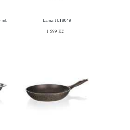
 ml,
Lamart LT8049
1 599 Kč