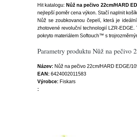
Hit katalogu:
Nůž na pečivo 22cm/HARD ED
nejlepší poměr cena výkon. Stačí naplnit koš
Nůž se zoubkovanou čepelí, která je ideální
zhotovené revoluční technologií LZR-EDGE. T
pokryto materiálem Softouch™ s trojrozměrný
Parametry produktu Nůž na peči
Název:
Nůž na pečivo 22cm/HARD EDGE/10
EAN:
6424002011583
Výrobce:
Fiskars
: