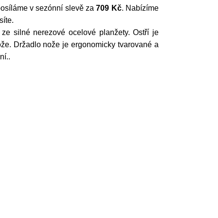
posíláme v sezónní slevě za
709 Kč
. Nabízíme
íte.
ze silné nerezové ocelové planžety. Ostří je
ože. Držadlo nože je ergonomicky tvarované a
í..