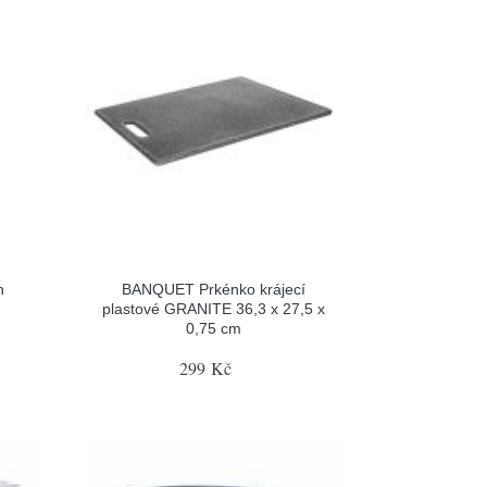
h
BANQUET Prkénko krájecí
plastové GRANITE 36,3 x 27,5 x
0,75 cm
299 Kč