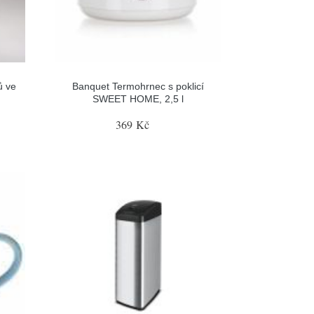
ů ve
Banquet Termohrnec s poklicí
SWEET HOME, 2,5 l
369 Kč