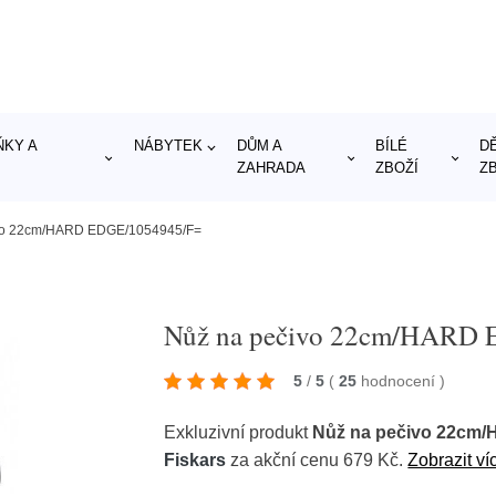
KY A
NÁBYTEK
DŮM A
BÍLÉ
D
ZAHRADA
ZBOŽÍ
Z
vo 22cm/HARD EDGE/1054945/F=
Nůž na pečivo 22cm/HARD
5
/
5
(
25
hodnocení
)
Exkluzivní produkt
Nůž na pečivo 22cm
Fiskars
za akční cenu 679 Kč.
Zobrazit ví