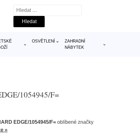
Vyhledávání
ĚTSKÉ
OSVĚTLENÍ
ZAHRADNÍ
BOŽÍ
NÁBYTEK
 EDGE/1054945/F=
/HARD EDGE/1054945/F=
oblíbené značky
ce »