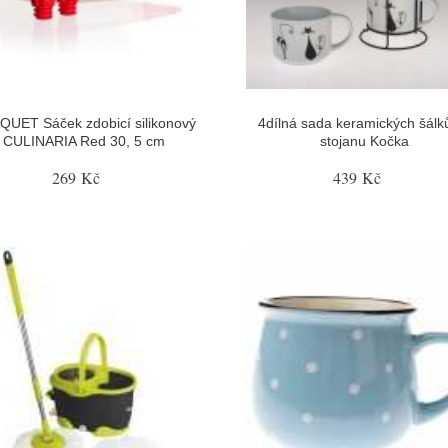
UET Sáček zdobicí silikonový
4dílná sada keramických šálk
CULINARIA Red 30, 5 cm
stojanu Kočka
269 Kč
439 Kč