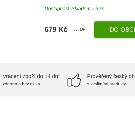
Dostupnost: Skladem > 5 ks
679 Kč
DO OBC
vč. DPH
Vrácení zboží do 14 dní
Prověřený český o
zdarma a bez rizika
s kvalitními produkty