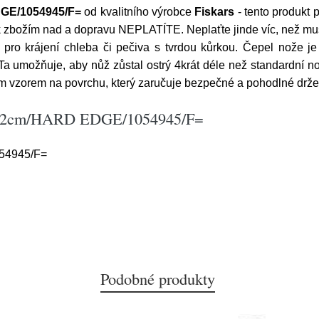
GE/1054945/F=
od kvalitního výrobce
Fiskars
- tento produkt 
ík zbožím nad a dopravu NEPLATÍTE. Neplaťte jinde víc, než mus
 pro krájení chleba či pečiva s tvrdou kůrkou. Čepel nože je 
a umožňuje, aby nůž zůstal ostrý 4krát déle než standardní n
m vzorem na povrchu, který zaručuje bezpečné a pohodlné držen
vo 22cm/HARD EDGE/1054945/F=
54945/F=
Podobné produkty