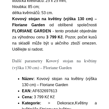
tloušťka květináčů: 25 x 25 mm;
hloubka: 85 cm;
délka kvěrináčů: 53 cm.
Kovový stojan na květiny (výška 130 cm) –
Floriane Garden
od oblíbené společnosti
FLORIANE GARDEN
- tento produkt objednáte
za výhodnou cenu
3 799 Kč
. Pozor, počet kusů
na skladě může být u akčního zboží omezen.
Udělejte si radost.
Další parametry Kovový stojan na květiny
(výška 130 cm) – Floriane Garden
Název:
Kovový stojan na květiny (výška
130 cm) – Floriane Garden
EAN:
AF632697613
Cena:
3 799 Kč Kč
Kategorie:
> Dekorace,Květiny a