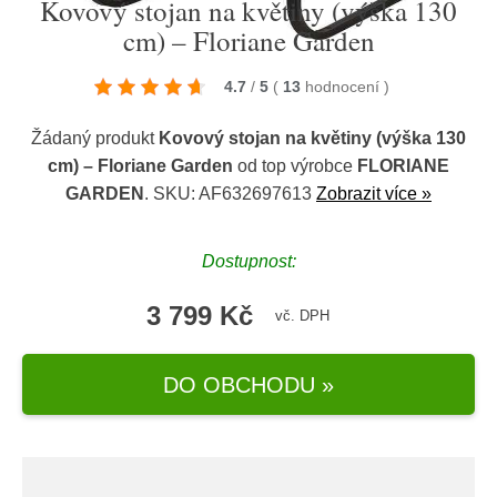
Kovový stojan na květiny (výška 130
cm) – Floriane Garden
4.7
/
5
(
13
hodnocení
)
Žádaný produkt
Kovový stojan na květiny (výška 130
cm) – Floriane Garden
od top výrobce
FLORIANE
GARDEN
. SKU: AF632697613
Zobrazit více »
Dostupnost:
3 799 Kč
vč. DPH
DO OBCHODU »