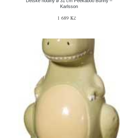
Dětské hodiny ø 31 cm Peekaboo Bunny –
Karlsson
1 689 Kč