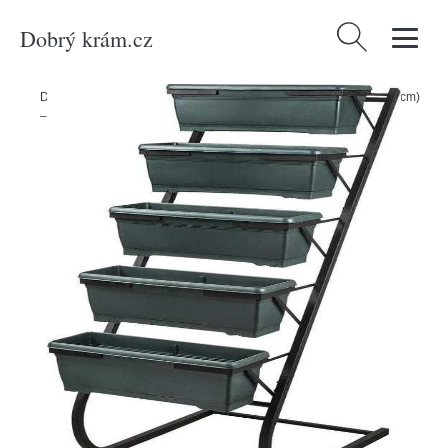
Dobrý krám.cz
Vyhledávání
Domů
/
Produkty
/
Dekorace
/
Kovový stojan na květiny (výška 130 cm)
– Floriane Garden