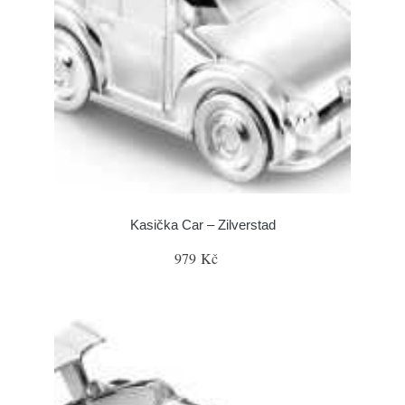
Kasička Car – Zilverstad
979 Kč