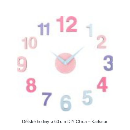
Dětské hodiny ø 60 cm DIY Chica – Karlsson