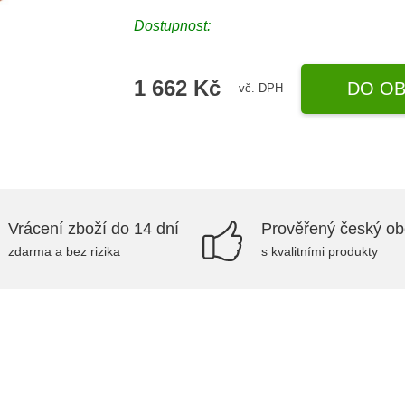
Dostupnost:
1 662 Kč
DO OB
vč. DPH
Vrácení zboží do 14 dní
Prověřený český o
zdarma a bez rizika
s kvalitními produkty