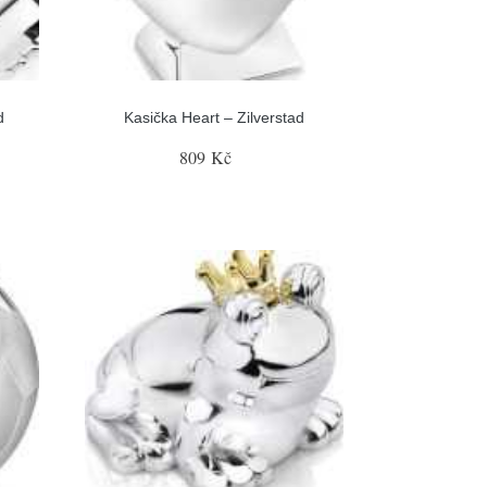
d
Kasička Heart – Zilverstad
809 Kč