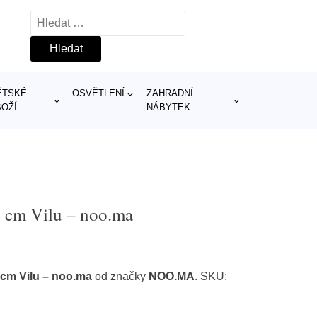
Vyhledávání
ĚTSKÉ
OSVĚTLENÍ
ZAHRADNÍ
BOŽÍ
NÁBYTEK
6 cm Vilu – noo.ma
 cm Vilu – noo.ma
od značky
NOO.MA
. SKU: