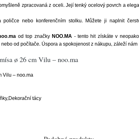
myšleně zpracovaná z oceli. Její tenký ocelový povrch a elega
 poličce nebo konferenčním stolku. Můžete ji naplnit čers
 noo.ma
od top značky
NOO.MA
- tento hit získáte v neopak
u nebo od počítače. Úspora a spokojenost z nákupu, záleží nám 
 mísa ø 26 cm Vilu – noo.ma
m Vilu – noo.ma
ňky,Dekorační tácy
Podobné produkty