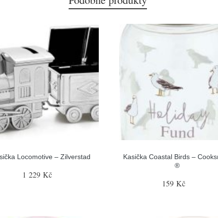
sička Locomotive – Zilverstad
Kasička Coastal Birds – Cook
®
1 229 Kč
159 Kč