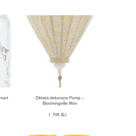
smart
Dětská dekorace Pomp –
Bloomingville Mini
1 398 Kč