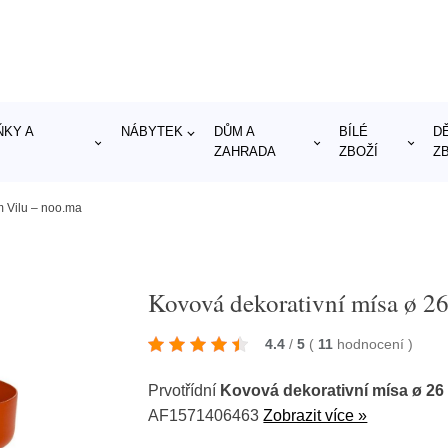
KY A
NÁBYTEK
DŮM A
BÍLÉ
D
ZAHRADA
ZBOŽÍ
Z
m Vilu – noo.ma
Kovová dekorativní mísa ø 2
4.4
/
5
(
11
hodnocení
)
Prvotřídní
Kovová dekorativní mísa ø 26
AF1571406463
Zobrazit více »