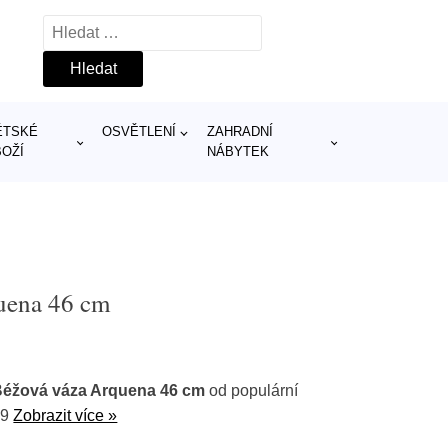
Vyhledávání
ĚTSKÉ
OSVĚTLENÍ
ZAHRADNÍ
BOŽÍ
NÁBYTEK
uena 46 cm
éžová váza Arquena 46 cm
od populární
09
Zobrazit více »