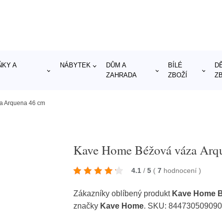
KY A
NÁBYTEK
DŮM A
BÍLÉ
D
ZAHRADA
ZBOŽÍ
Z
a Arquena 46 cm
Kave Home Béžová váza Arq
4.1
/
5
(
7
hodnocení
)
Zákazníky oblíbený produkt
Kave Home B
značky
Kave Home
. SKU: 84473050909