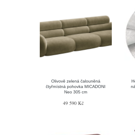
Olivově zelená čalouněná
H
čtyřmístná pohovka MICADONI
n
Neo 305 cm
49 590 Kč