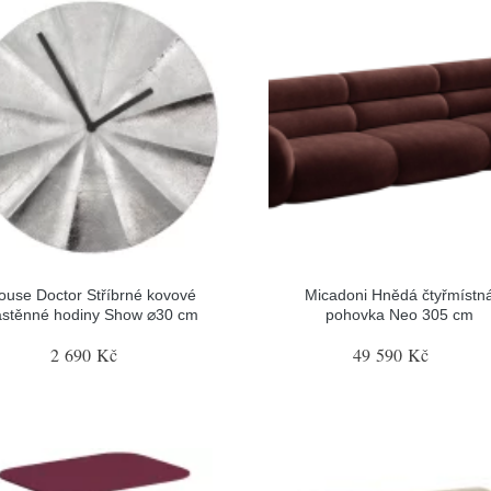
ouse Doctor Stříbrné kovové
Micadoni Hnědá čtyřmístn
ástěnné hodiny Show ⌀30 cm
pohovka Neo 305 cm
2 690 Kč
49 590 Kč