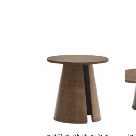
Teulat Ořechový kulatý odkládací
Teul