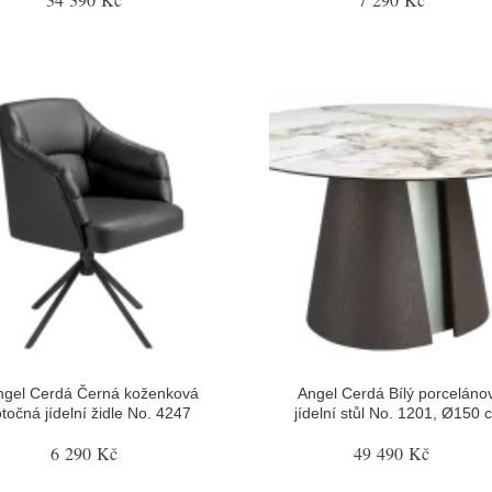
ngel Cerdá Černá koženková
Angel Cerdá Bílý porceláno
točná jídelní židle No. 4247
jídelní stůl No. 1201, Ø150 
6 290 Kč
49 490 Kč