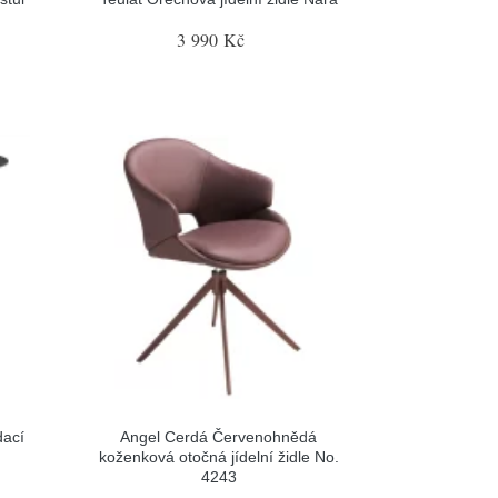
3 990 Kč
dací
Angel Cerdá Červenohnědá
koženková otočná jídelní židle No.
4243