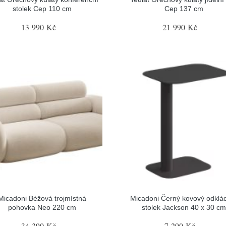
stolek Cep 110 cm
Cep 137 cm
13 990 Kč
21 990 Kč
Micadoni Béžová trojmístná
Micadoni Černý kovový odklá
pohovka Neo 220 cm
stolek Jackson 40 x 30 cm
34 390 Kč
7 290 Kč