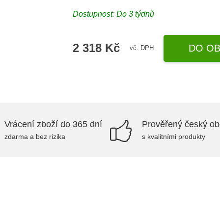
Dostupnost: Do 3 týdnů
2 318 Kč
DO OB
vč. DPH
Vrácení zboží do 365 dní
Prověřený český o
zdarma a bez rizika
s kvalitními produkty