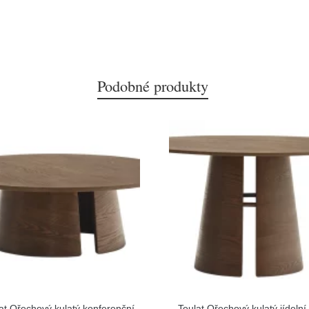
Podobné produkty
at Ořechový kulatý konferenční
Teulat Ořechový kulatý jídelní 