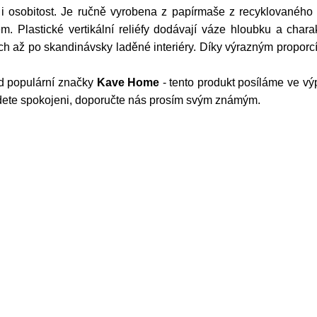
 i osobitost. Je ručně vyrobena z papírmaše z recyklovaného
em. Plastické vertikální reliéfy dodávají váze hloubku a char
h až po skandinávsky laděné interiéry. Díky výrazným proporcím
 populární značky
Kave Home
- tento produkt posíláme ve vý
udete spokojeni, doporučte nás prosím svým známým.