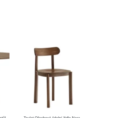
stůl
Teulat Ořechová jídelní židle Nara