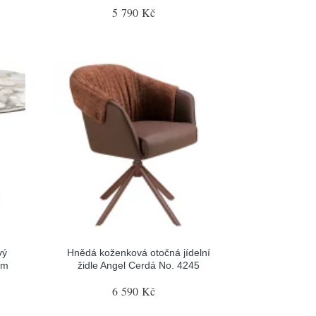
5 790 Kč
vý
Hnědá koženková otočná jídelní
cm
židle Angel Cerdá No. 4245
6 590 Kč