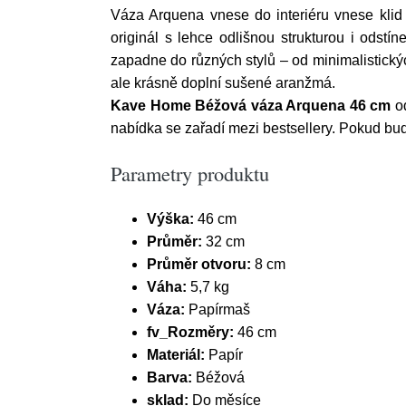
Váza Arquena vnese do interiéru vnese klid
originál s lehce odlišnou strukturou i odstín
zapadne do různých stylů – od minimalistickýc
ale krásně doplní sušené aranžmá.
Kave Home Béžová váza Arquena 46 cm
od
nabídka se zařadí mezi bestsellery. Pokud b
Parametry produktu
Výška:
46 cm
Průměr:
32 cm
Průměr otvoru:
8 cm
Váha:
5,7 kg
Váza:
Papírmaš
fv_Rozměry:
46 cm
Materiál:
Papír
Barva:
Béžová
sklad:
Do měsíce