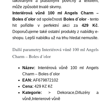
lakovanými a plastovými povrchy a textilem,
může způsobit trvalé skvrny.
Interiérová vůně 100 ml Angels Charm –
Boles d´olor
od společnosti
Boles d´olor
- tento
hit pořídíte v perfektní akci za
429 Kč
.
Doporučujeme také ostatní produkty z nabídky e-
shopu. Lepší nabídku už na trhu hledat nemusíte.
Další parametry Interiérová vůně 100 ml Angels
Charm – Boles d´olor
Název:
Interiérová vůně 100 ml Angels
Charm – Boles d´olor
EAN:
AF679872102
Cena:
429 Kč Kč
Kategorie:
> Dekorace,Difuzéry a
vůně,Interierové vůně