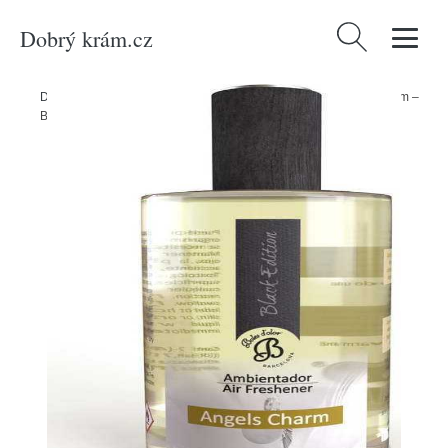
Dobrý krám.cz
Vyhledávání
Domů
/
Produkty
/
Dekorace
/
Interiérová vůně 100 ml Angels Charm –
Boles d´olor