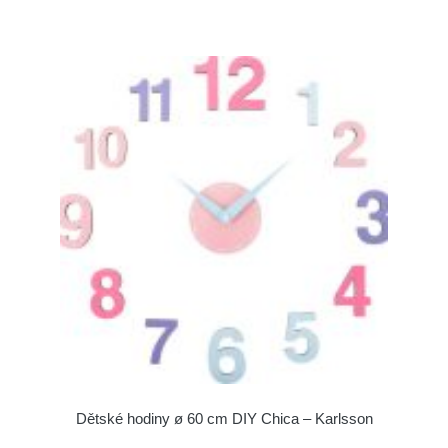
Dětské hodiny ø 60 cm DIY Chica – Karlsson