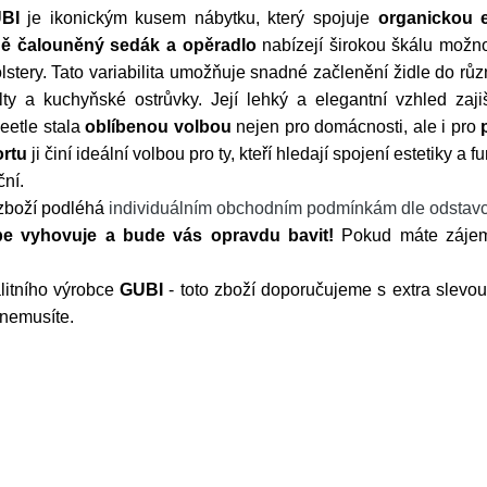
BI
je ikonickým kusem nábytku, který spojuje
organickou e
ně čalouněný sedák a opěradlo
nabízejí širokou škálu možno
stery. Tato variabilita umožňuje snadné začlenění židle do růz
ty a kuchyňské ostrůvky. Její lehký a elegantní vzhled zaji
eetle stala
oblíbenou volbou
nejen pro domácnosti, ale i pro
ortu
ji činí ideální volbou pro ty, kteří hledají spojení estetiky a f
ční.
 zboží podléhá
individuálním obchodním podmínkám dle odstavc
épe vyhovuje a bude vás opravdu bavit!
Pokud máte zájem 
litního výrobce
GUBI
- toto zboží doporučujeme s extra slevo
 nemusíte.