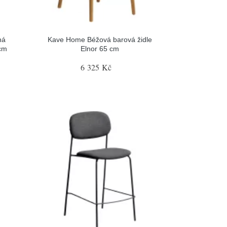
ná
Kave Home Béžová barová židle
cm
Elnor 65 cm
6 325 Kč