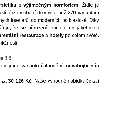
stetiku
s
výjimečným komfortem
.
Židle je
stí přizpůsobení díky více než 270 variantám
ných interiérů, od moderních po klasické.
Díky
šťuje, že se přirozeně začlení do jakéhokoli
prestižní restaurace
a
hotely
po celém světě.
unkčnosti.
e 3.6
.
o jinou variantu čalounění,
neváhejte nás
u za
30 126 Kč
. Naše výhodné nabídky čekají