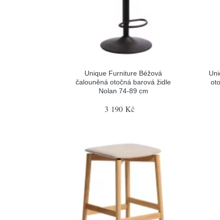
Unique Furniture Béžová
Uni
čalouněná otočná barová židle
ot
Nolan 74-89 cm
3 190 Kč