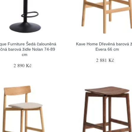
que Furniture Šedá čalouněná
Kave Home Dřevěná barová ž
očná barová židle Nolan 74-89
Evera 66 cm
cm
2 881 Kč
2 890 Kč