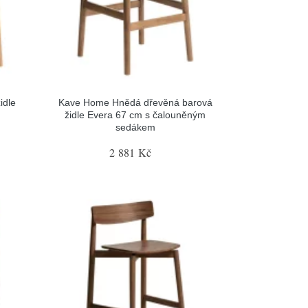
idle
Kave Home Hnědá dřevěná barová
židle Evera 67 cm s čalouněným
sedákem
2 881 Kč