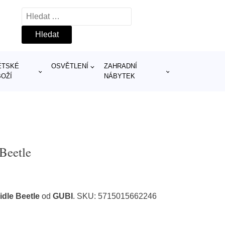
Vyhledávání
ĚTSKÉ
OSVĚTLENÍ
ZAHRADNÍ
BOŽÍ
NÁBYTEK
Beetle
dle Beetle
od
GUBI
. SKU: 5715015662246