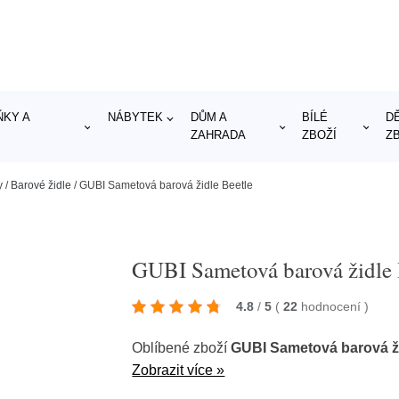
KY A
NÁBYTEK
DŮM A
BÍLÉ
D
ZAHRADA
ZBOŽÍ
Z
y
/
Barové židle
/
GUBI Sametová barová židle Beetle
GUBI Sametová barová židle 
4.8
/
5
(
22
hodnocení
)
Oblíbené zboží
GUBI Sametová barová ži
Zobrazit více »