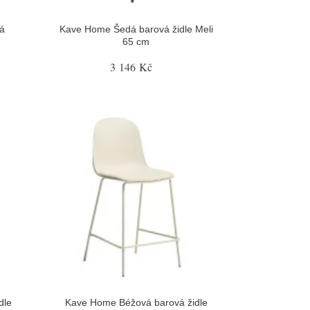
á
Kave Home Šedá barová židle Meli
65 cm
3 146 Kč
dle
Kave Home Béžová barová židle