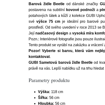
Barová židle
Beetle
od dánské značky
GU
postavena na subtilní
kovové podnoži
a
pl
potahových látek a kůží z kolekce GUBI Uphol
své
výšce 75 cm
je ideální pro barové pul
prostředí.
Od svého uvedení v roce 2013 se B
Její
nadčasový design
a
vysoká míra komf
Pozn.: Interiérové fotografie jsou pouze ilustra
Tento produkt se vyrábí na zakázku a vrácení
Pozor! Vyberte si barvu, která vám nejl
kontaktovat
.
GUBI Sametová barová židle Beetle
od kva
právě na vás. Lepší nabídku už na trhu hledat
Parametry produktu
Výška:
118 cm
Šířka:
56 cm
Hloubka:
56 cm