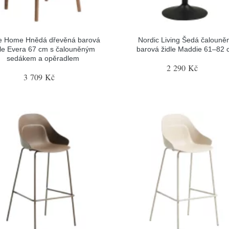
e Home Hnědá dřevěná barová
Nordic Living Šedá čalouně
dle Evera 67 cm s čalouněným
barová židle Maddie 61–82 
sedákem a opěradlem
2 290 Kč
3 709 Kč