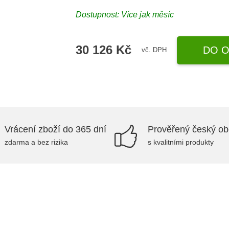
Dostupnost: Více jak měsíc
30 126 Kč
DO O
vč. DPH
Vrácení zboží do 365 dní
Prověřený český o
zdarma a bez rizika
s kvalitními produkty