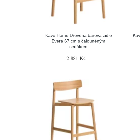
Kave Home Dřevěná barová židle
Kav
Evera 67 cm s čalouněným
sedákem
2 881 Kč