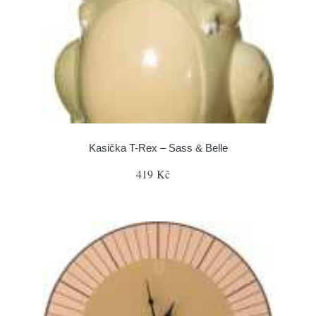
Kasička T-Rex – Sass & Belle
419 Kč