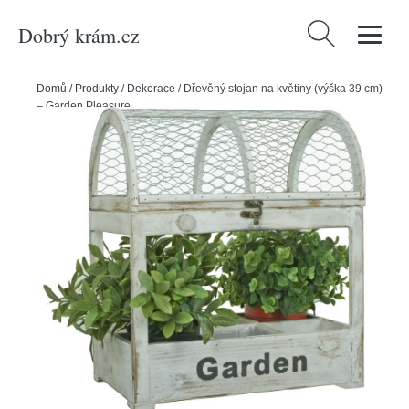
Dobrý krám.cz
Vyhledávání
Domů
/
Produkty
/
Dekorace
/
Dřevěný stojan na květiny (výška 39 cm)
– Garden Pleasure