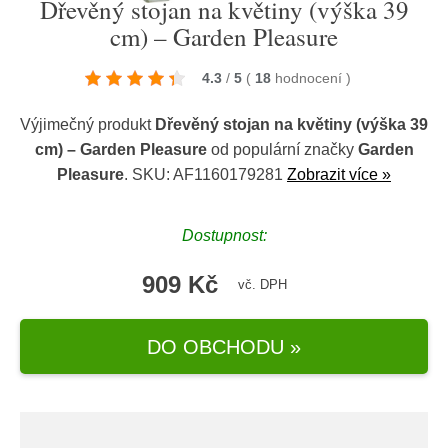
Dřevěný stojan na květiny (výška 39
cm) – Garden Pleasure
4.3
/
5
(
18
hodnocení
)
Výjimečný produkt
Dřevěný stojan na květiny (výška 39
cm) – Garden Pleasure
od populární značky
Garden
Pleasure
. SKU: AF1160179281
Zobrazit více »
Dostupnost:
909 Kč
vč. DPH
DO OBCHODU »