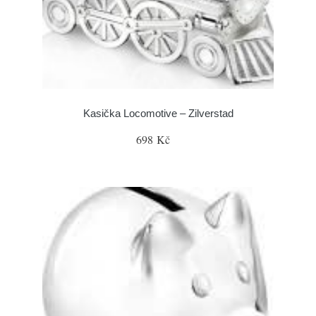
Kasička Locomotive – Zilverstad
698 Kč