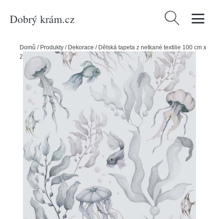
Dobrý krám.cz
Vyhledávání
Domů
/
Produkty
/
Dekorace
/
Dětská tapeta z netkané textilie 100 cm x
280 cm Magic of the Ocean – Dekornik