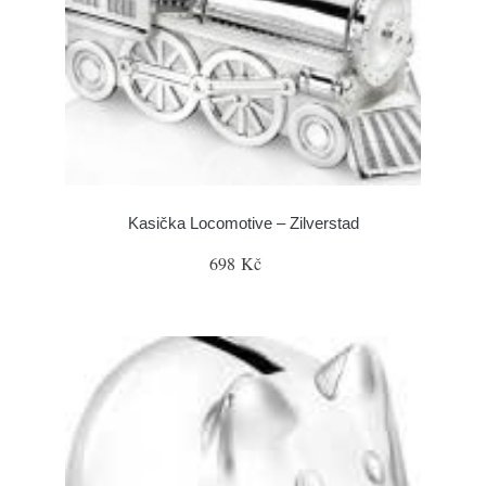
Kasička Locomotive – Zilverstad
698 Kč