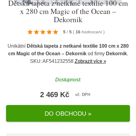
Dětská tapeta z netkané textilie 100 cm
x 280 cm Magic of the Ocean –
Dekornik
5
/
5
(
16
hodnocení
)
Unikátní
Dětská tapeta z netkané textilie 100 cm x 280
cm Magic of the Ocean – Dekornik
od firmy
Dekornik
.
SKU: AF541232558
Zobrazit více »
Dostupnost:
2 469 Kč
vč. DPH
DO OBCHODU »