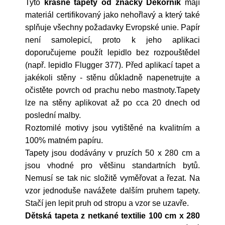
Tyto
krásné tapety od značky Dekornik
mají
materiál certifikovaný jako nehořlavý a který také
splňuje všechny požadavky Evropské unie. Papír
není samolepicí, proto k jeho aplikaci
doporučujeme použít lepidlo bez rozpouštědel
(např. lepidlo Flugger 377). Před aplikací tapet a
jakékoli stěny - stěnu důkladně napenetrujte a
očistěte povrch od prachu nebo mastnoty.Tapety
lze na stěny aplikovat až po cca 20 dnech od
poslední malby.
Roztomilé motivy jsou vytištěné na kvalitním a
100% matném papíru.
Tapety jsou dodávány v pruzích 50 x 280 cm a
jsou vhodné pro většinu standartních bytů.
Nemusí se tak nic složitě vyměřovat a řezat. Na
vzor jednoduše navážete dalším pruhem tapety.
Stačí jen lepit pruh od stropu a vzor se uzavře.
Dětská tapeta z netkané textilie 100 cm x 280