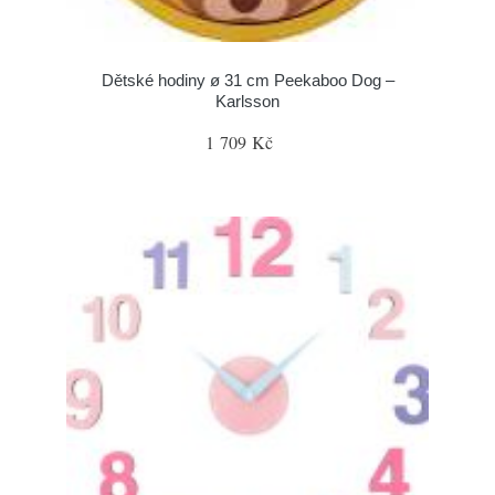
Dětské hodiny ø 31 cm Peekaboo Dog –
Karlsson
1 709 Kč