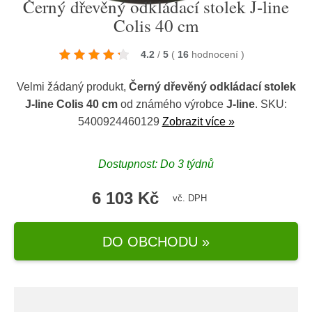
Černý dřevěný odkládací stolek J-line
Colis 40 cm
4.2
/
5
(
16
hodnocení
)
Velmi žádaný produkt,
Černý dřevěný odkládací stolek
J-line Colis 40 cm
od známého výrobce
J-line
. SKU:
5400924460129
Zobrazit více »
Dostupnost: Do 3 týdnů
6 103 Kč
vč. DPH
DO OBCHODU »