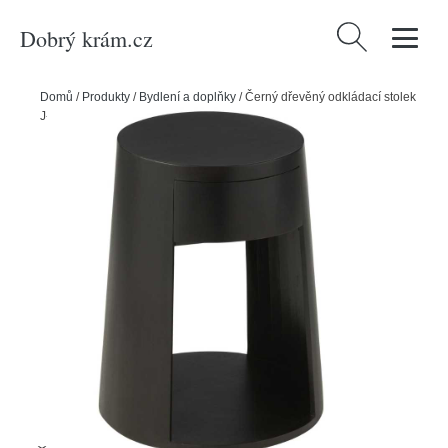
Dobrý krám.cz
Vyhledávání
Domů
/
Produkty
/
Bydlení a doplňky
/
Černý dřevěný odkládací stolek
J-line Colis 40 cm