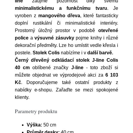
line
zaujme pozornost díky svému
minimalistickému a funkčnímu tvaru
. Je
vyroben z
mangového dřeva
,
které fantasticky
doplní rustikální či minimalistické interiéry.
Prostorný úložný prostor v podobě
otevřené
police
a
výsuvné zásuvky
pojme knihy i různé
dekorační předměty. Lze ho umístit vedle křesla i
postele.
Stolek Colis
nabízíme i v
další barvě.
Černý dřevěný odkládací stolek J-line Colis
40 cm
oblíbené značky
J-line
- toto zboží si
můžete objednat ve výprodejové akci za
6 103
Kč
. Doporučujeme také ostatní produkty z
nabídky e-shopu. Zařaďte se mezi spokojené
klienty.
Parametry produktu
Výška:
50 cm
Průměr desky:
40 cm