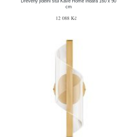
Dřevěný jídelní stůl Kave Home Indara 160 x 90
cm
12 088 Kč