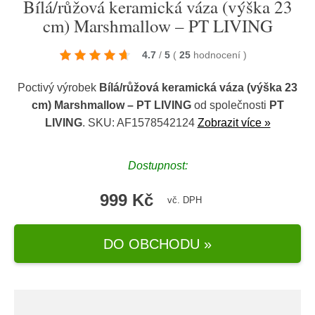
Bílá/růžová keramická váza (výška 23
cm) Marshmallow – PT LIVING
4.7
/
5
(
25
hodnocení
)
Poctivý výrobek
Bílá/růžová keramická váza (výška 23
cm) Marshmallow – PT LIVING
od společnosti
PT
LIVING
. SKU: AF1578542124
Zobrazit více »
Dostupnost:
999 Kč
vč. DPH
DO OBCHODU »