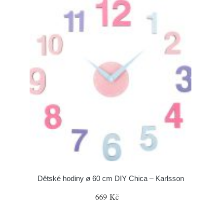
Dětské hodiny ø 60 cm DIY Chica – Karlsson
669 Kč