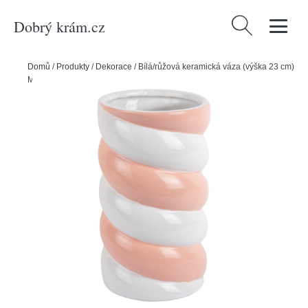
Dobrý krám.cz
Vyhledávání
Domů
/
Produkty
/
Dekorace
/
Bílá/růžová keramická váza (výška 23 cm)
Marshmallow – PT LIVING