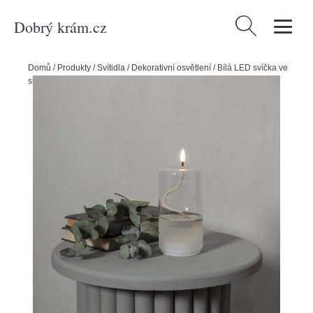
Dobrý krám.cz
Vyhledávání
Domů
/
Produkty
/
Svítidla
/
Dekorativní osvětlení
/
Bílá LED svíčka ve
skle Star Trading Flamme Float, výška 17,5 cm