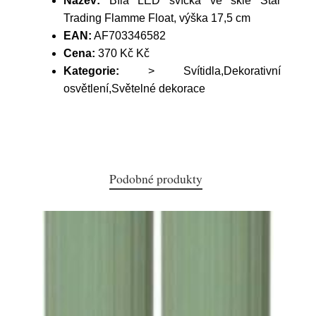
Název:
Bílá LED svíčka ve skle Star
Trading Flamme Float, výška 17,5 cm
EAN:
AF703346582
Cena:
370 Kč Kč
Kategorie:
> Svítidla,Dekorativní
osvětlení,Světelné dekorace
Podobné produkty