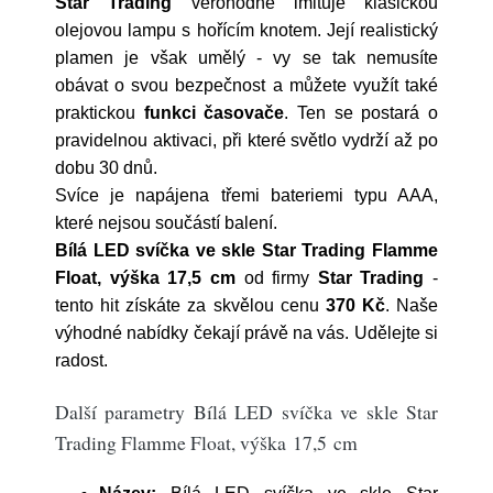
Star Trading
věrohodně imituje klasickou
olejovou lampu s hořícím knotem. Její realistický
plamen je však umělý - vy se tak nemusíte
obávat o svou bezpečnost a můžete využít také
praktickou
funkci časovače
. Ten se postará o
pravidelnou aktivaci, při které světlo vydrží až po
dobu 30 dnů.
Svíce je napájena třemi bateriemi typu AAA,
které nejsou součástí balení.
Bílá LED svíčka ve skle Star Trading Flamme
Float, výška 17,5 cm
od firmy
Star Trading
-
tento hit získáte za skvělou cenu
370 Kč
. Naše
výhodné nabídky čekají právě na vás. Udělejte si
radost.
Další parametry Bílá LED svíčka ve skle Star
Trading Flamme Float, výška 17,5 cm